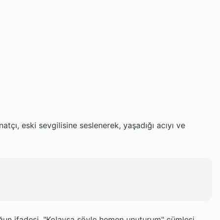
atçı, eski sevgilisine seslenerek, yaşadığı acıyı ve
luğun ifadesi. "Kolaysa söyle hemen unuturum" cümlesi,