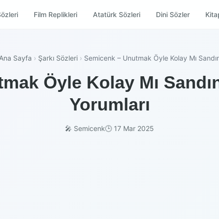
özleri
Film Replikleri
Atatürk Sözleri
Dini Sözler
Kitap
Ana Sayfa
›
Şarkı Sözleri
›
Semicenk – Unutmak Öyle Kolay Mı Sandı
mak Öyle Kolay Mı Sandın 
Yorumları
🎤 Semicenk
🕒 17 Mar 2025