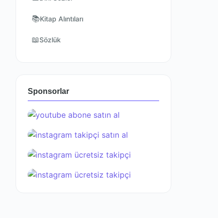
📚
Kitap Alıntıları
📖
Sözlük
Sponsorlar