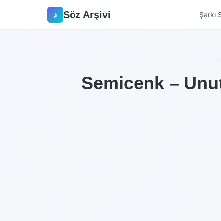
Söz Arşivi
♪
Şarkı S
Semicenk – Unut