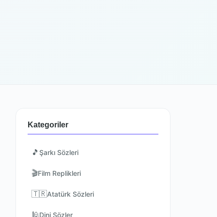
Kategoriler
🎵
Şarkı Sözleri
🎬
Film Replikleri
🇹🇷
Atatürk Sözleri
🕌
Dini Sözler