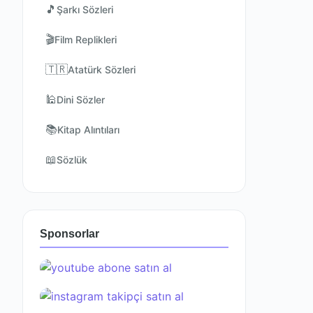
🎵
Şarkı Sözleri
🎬
Film Replikleri
🇹🇷
Atatürk Sözleri
🕌
Dini Sözler
📚
Kitap Alıntıları
📖
Sözlük
Sponsorlar