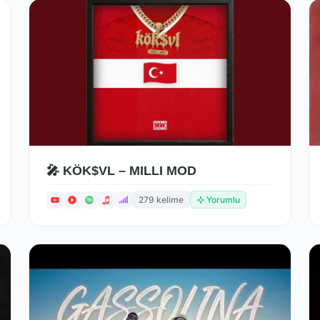
🎤 KÖK$VL – MILLI MOD
279 kelime
Yorumlu