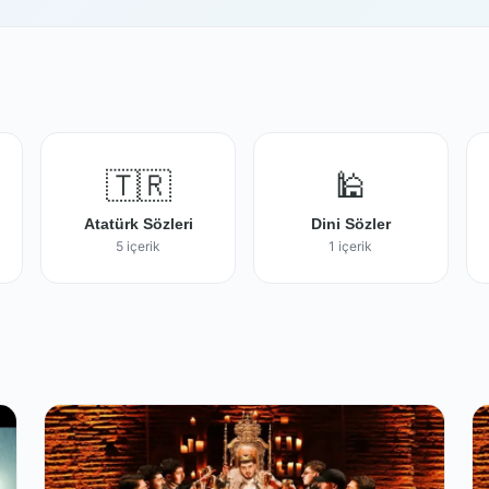
🇹🇷
🕌
Atatürk Sözleri
Dini Sözler
5 içerik
1 içerik