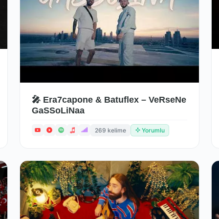
🎤 Era7capone & Batuflex – VeRseNe
GaSSoLiNaa
269 kelime
Yorumlu