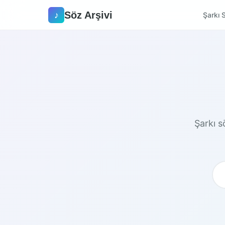
Söz Arşivi
♪
Şarkı S
Şarkı sö