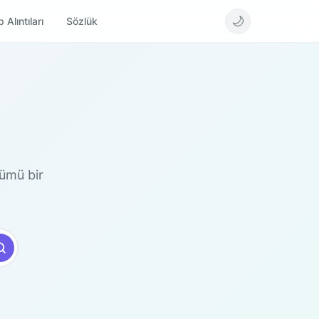
🌙
 Alıntıları
Sözlük
 tümü bir