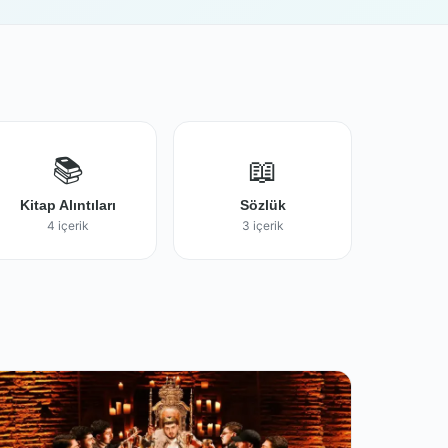
📚
📖
Kitap Alıntıları
Sözlük
4 içerik
3 içerik