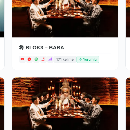
🎤 BLOK3 – BABA
171 kelime
Yorumlu