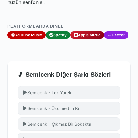
hüzün senfonisi.
PLATFORMLARDA DINLE
YouTube Music
Spotify
Apple Music
Deezer
🎵 Semicenk Diğer Şarkı Sözleri
▶
Semicenk - Tek Yürek
▶
Semicenk - Üzülmedim Ki
▶
Semicenk – Çıkmaz Bir Sokakta