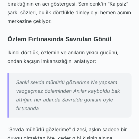
bıraktığının en acı göstergesi. Semicenk'in "Kalpsiz"
şarkı sözleri, bu ilk dörtlükle dinleyiciyi hemen acının
merkezine çekiyor.
Özlem Fırtınasında Savrulan Gönül
İkinci dörtlük, özlemin ve anıların yıkıcı gücünü,
ondan kaçışın imkansızlığını anlatıyor:
Sanki sevda mühürlü gözlerime Ne yapsam
vazgeçmez özleminden Anılar kayboldu bak
attığım her adımda Savruldu gönlüm öyle
fırtınanda
"Sevda mühürlü gözlerime" dizesi, aşkın sadece bir
duygu olmaktan öte, kader gibi kişinin alnına