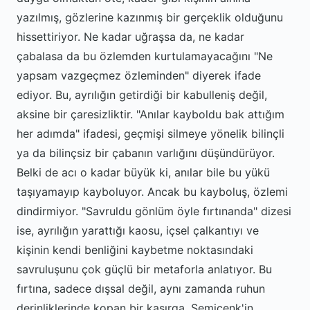
yazılmış, gözlerine kazınmış bir gerçeklik olduğunu
hissettiriyor. Ne kadar uğraşsa da, ne kadar
çabalasa da bu özlemden kurtulamayacağını "Ne
yapsam vazgeçmez özleminden" diyerek ifade
ediyor. Bu, ayrılığın getirdiği bir kabulleniş değil,
aksine bir çaresizliktir. "Anılar kayboldu bak attığım
her adımda" ifadesi, geçmişi silmeye yönelik bilinçli
ya da bilinçsiz bir çabanın varlığını düşündürüyor.
Belki de acı o kadar büyük ki, anılar bile bu yükü
taşıyamayıp kayboluyor. Ancak bu kayboluş, özlemi
dindirmiyor. "Savruldu gönlüm öyle fırtınanda" dizesi
ise, ayrılığın yarattığı kaosu, içsel çalkantıyı ve
kişinin kendi benliğini kaybetme noktasındaki
savruluşunu çok güçlü bir metaforla anlatıyor. Bu
fırtına, sadece dışsal değil, aynı zamanda ruhun
derinliklerinde kopan bir kasırga. Semicenk'in