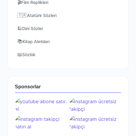
🎬
Film Replikleri
🇹🇷
Atatürk Sözleri
🕌
Dini Sözler
📚
Kitap Alıntıları
📖
Sözlük
Sponsorlar