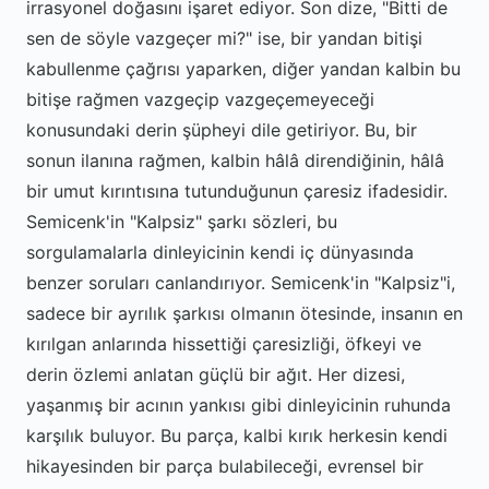
irrasyonel doğasını işaret ediyor. Son dize, "Bitti de
sen de söyle vazgeçer mi?" ise, bir yandan bitişi
kabullenme çağrısı yaparken, diğer yandan kalbin bu
bitişe rağmen vazgeçip vazgeçemeyeceği
konusundaki derin şüpheyi dile getiriyor. Bu, bir
sonun ilanına rağmen, kalbin hâlâ direndiğinin, hâlâ
bir umut kırıntısına tutunduğunun çaresiz ifadesidir.
Semicenk'in "Kalpsiz" şarkı sözleri, bu
sorgulamalarla dinleyicinin kendi iç dünyasında
benzer soruları canlandırıyor. Semicenk'in "Kalpsiz"i,
sadece bir ayrılık şarkısı olmanın ötesinde, insanın en
kırılgan anlarında hissettiği çaresizliği, öfkeyi ve
derin özlemi anlatan güçlü bir ağıt. Her dizesi,
yaşanmış bir acının yankısı gibi dinleyicinin ruhunda
karşılık buluyor. Bu parça, kalbi kırık herkesin kendi
hikayesinden bir parça bulabileceği, evrensel bir