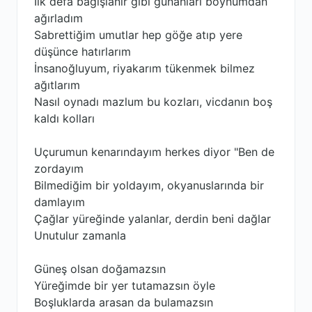
İlk defa bağışlanır gibi günahları boynumdan
ağırladım
Sabrettiğim umutlar hep göğe atıp yere
düşünce hatırlarım
İnsanoğluyum, riyakarım tükenmek bilmez
ağıtlarım
Nasıl oynadı mazlum bu kozları, vicdanın boş
kaldı kolları
Uçurumun kenarındayım herkes diyor "Ben de
zordayım
Bilmediğim bir yoldayım, okyanuslarında bir
damlayım
Çağlar yüreğinde yalanlar, derdin beni dağlar
Unutulur zamanla
Güneş olsan doğamazsın
Yüreğimde bir yer tutamazsın öyle
Boşluklarda arasan da bulamazsın