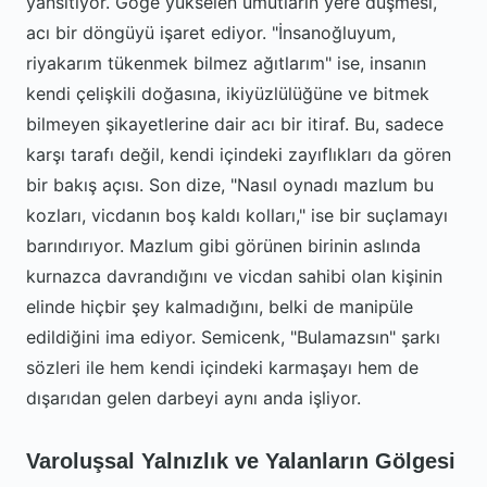
yansıtıyor. Göğe yükselen umutların yere düşmesi,
acı bir döngüyü işaret ediyor. "İnsanoğluyum,
riyakarım tükenmek bilmez ağıtlarım" ise, insanın
kendi çelişkili doğasına, ikiyüzlülüğüne ve bitmek
bilmeyen şikayetlerine dair acı bir itiraf. Bu, sadece
karşı tarafı değil, kendi içindeki zayıflıkları da gören
bir bakış açısı. Son dize, "Nasıl oynadı mazlum bu
kozları, vicdanın boş kaldı kolları," ise bir suçlamayı
barındırıyor. Mazlum gibi görünen birinin aslında
kurnazca davrandığını ve vicdan sahibi olan kişinin
elinde hiçbir şey kalmadığını, belki de manipüle
edildiğini ima ediyor. Semicenk, "Bulamazsın" şarkı
sözleri ile hem kendi içindeki karmaşayı hem de
dışarıdan gelen darbeyi aynı anda işliyor.
Varoluşsal Yalnızlık ve Yalanların Gölgesi