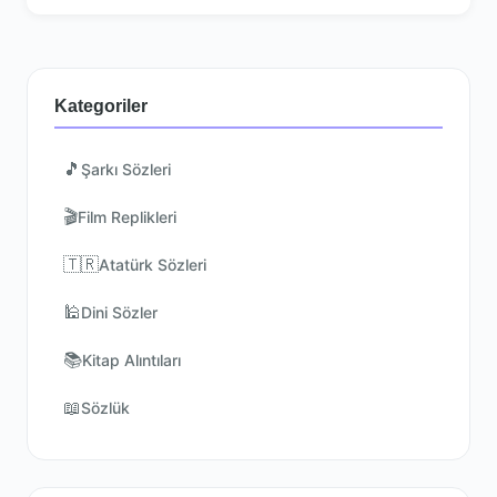
Kategoriler
🎵
Şarkı Sözleri
🎬
Film Replikleri
🇹🇷
Atatürk Sözleri
🕌
Dini Sözler
📚
Kitap Alıntıları
📖
Sözlük