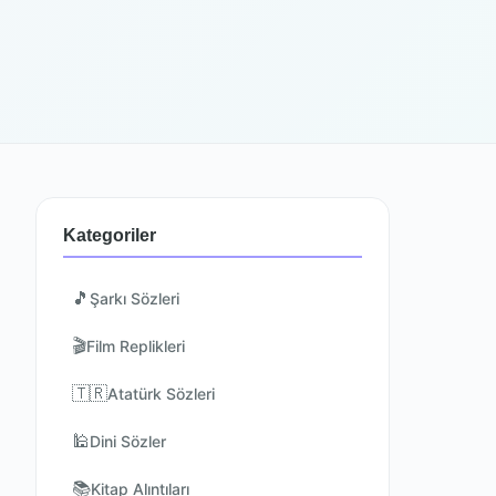
Kategoriler
🎵
Şarkı Sözleri
🎬
Film Replikleri
🇹🇷
Atatürk Sözleri
🕌
Dini Sözler
📚
Kitap Alıntıları