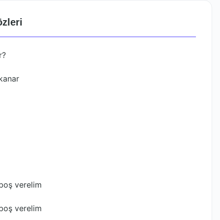
zleri
r?
kanar
i
 boş verelim
 boş verelim