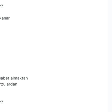
r?
kanar
isabet almaktan
rzulardan
r?