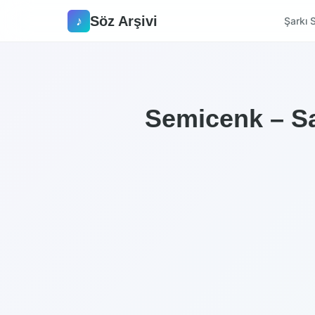
Söz Arşivi
♪
Şarkı S
Semicenk – Sa