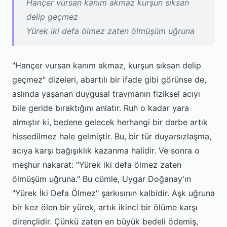
Hançer vursan kanım akmaz kurşun sıksan
delip geçmez
Yürek iki defa ölmez zaten ölmüşüm uğruna
"Hançer vursan kanım akmaz, kurşun sıksan delip
geçmez" dizeleri, abartılı bir ifade gibi görünse de,
aslında yaşanan duygusal travmanın fiziksel acıyı
bile geride bıraktığını anlatır. Ruh o kadar yara
almıştır ki, bedene gelecek herhangi bir darbe artık
hissedilmez hale gelmiştir. Bu, bir tür duyarsızlaşma,
acıya karşı bağışıklık kazanma halidir. Ve sonra o
meşhur nakarat: "Yürek iki defa ölmez zaten
ölmüşüm uğruna." Bu cümle, Uygar Doğanay'ın
"Yürek İki Defa Ölmez" şarkısının kalbidir. Aşk uğruna
bir kez ölen bir yürek, artık ikinci bir ölüme karşı
dirençlidir. Çünkü zaten en büyük bedeli ödemiş,