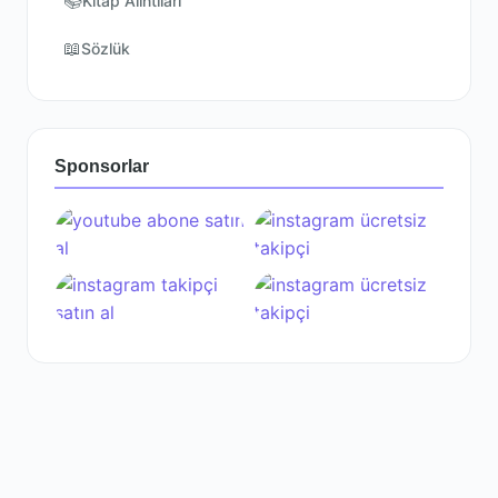
📚
Kitap Alıntıları
📖
Sözlük
Sponsorlar