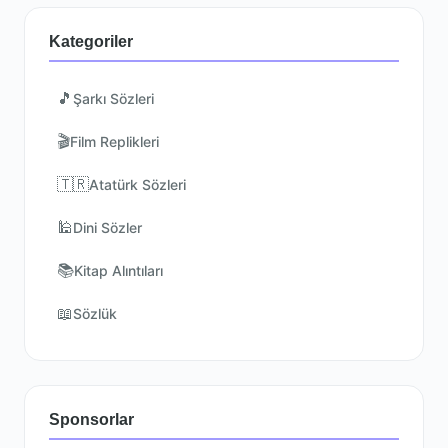
Kategoriler
🎵
Şarkı Sözleri
🎬
Film Replikleri
🇹🇷
Atatürk Sözleri
🕌
Dini Sözler
📚
Kitap Alıntıları
📖
Sözlük
Sponsorlar