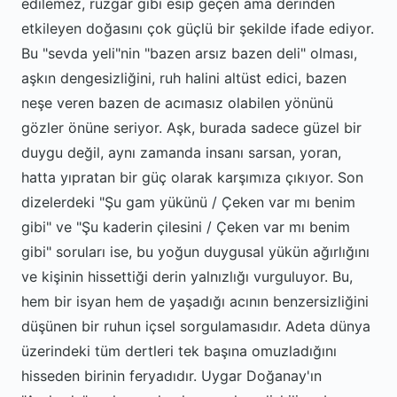
edilemez, rüzgar gibi esip geçen ama derinden
etkileyen doğasını çok güçlü bir şekilde ifade ediyor.
Bu "sevda yeli"nin "bazen arsız bazen deli" olması,
aşkın dengesizliğini, ruh halini altüst edici, bazen
neşe veren bazen de acımasız olabilen yönünü
gözler önüne seriyor. Aşk, burada sadece güzel bir
duygu değil, aynı zamanda insanı sarsan, yoran,
hatta yıpratan bir güç olarak karşımıza çıkıyor. Son
dizelerdeki "Şu gam yükünü / Çeken var mı benim
gibi" ve "Şu kaderin çilesini / Çeken var mı benim
gibi" soruları ise, bu yoğun duygusal yükün ağırlığını
ve kişinin hissettiği derin yalnızlığı vurguluyor. Bu,
hem bir isyan hem de yaşadığı acının benzersizliğini
düşünen bir ruhun içsel sorgulamasıdır. Adeta dünya
üzerindeki tüm dertleri tek başına omuzladığını
hisseden birinin feryadıdır. Uygar Doğanay'ın