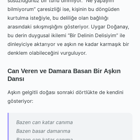
susuzluğunuz bir türlü dinmiyor. “Ne yapayım
bilmiyorum” çaresizliği ise, kişinin bu döngüden
kurtulma isteğiyle, bu deliliğe olan bağlılığı
arasındaki sıkışmışlığını gösteriyor. Uygar Doğanay,
bu derin duygusal ikilemi “Bir Delinin Delisiyim” ile
dinleyiciye aktarıyor ve aşkın ne kadar karmaşık bir
denklem olabileceğini vurguluyor.
Can Veren ve Damara Basan Bir Aşkın
Dansı
Aşkın gelgitli doğası sonraki dörtlükte de kendini
gösteriyor:
Bazen can katar canıma
Bazen basar damarıma
Bazen can katar canıma