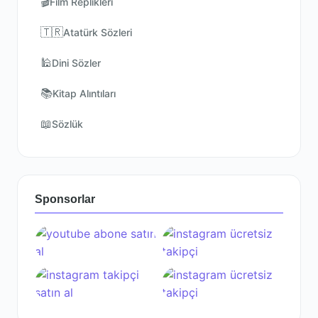
🎬
Film Replikleri
🇹🇷
Atatürk Sözleri
🕌
Dini Sözler
📚
Kitap Alıntıları
📖
Sözlük
Sponsorlar