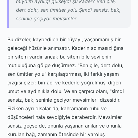
miydim ayrılığı gülseydi şu kader? Ben çile,
dert dolu, sen ümitler yolu Şimdi sensiz, bak,
seninle geçiyor mevsimler
Bu dizeler, kaybedilen bir rüyayı, yaşanmamış bir
geleceği hüzünle anımsatır. Kaderin acımasızlığına
bir sitem vardır ancak bu sitem bile sevilenin
mutluluğuna gölge düşürmez. "Ben çile, dert dolu,
sen ümitler yolu" karşılaştırması, iki farklı yaşam
çizgisi çizer: biri acı ve kederle yoğrulmuş, diğeri
umut ve aydınlıkla dolu. Ve en çarpıcı olanı, "şimdi
sensiz, bak, seninle geçiyor mevsimler" dizesidir.
Fiziken ayrı olsalar da, kahramanın ruhu ve
düşünceleri hala sevdiğiyle beraberdir. Mevsimler
sensiz geçse de, onunla yaşanan anılar ve onunla
kurulan bağ, zamanın ötesinde bir varoluş