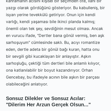
kahramanın acısını kişisel bir seçimden öte, ilahi bir
yazgı olarak gördüğünü gösteriyor. Bu kabulleniş, bir
isyan yerine tevekkülü getiriyor. Onun için kendi
varlığı, kendi yaşaması bile ikinci planda kalmış;
önemli olan tek şey, sevdiğinin mesut olması. Ancak
en vurucu ifade, "Dertler bana gönül vermiş, ben aşk
sarhoşuyum" cümlesinde saklı. Bu, acıyı romantize
eden, dertle adeta bir gönül bağı kuran, hatta onu
bir sevgili gibi kucaklayan bir anlayıştır. Aşkın
sarhoşluğu, çektiği tüm dertleri bile anlamlı kılıyor,
ona katlanılabilir bir boyut kazandırıyor. Orhan
Gencebay, bu ifadeyle acının bile aşkın bir parçası
olabileceğini anlatıyor.
Sonsuz Dilekler ve Sonsuz Acılar:
"Dilerim Her Arzun Gerçek Olsun..."