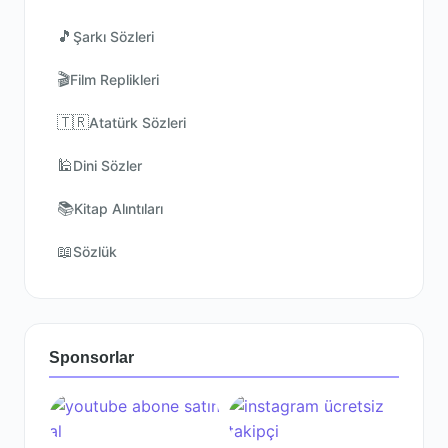
🎵
Şarkı Sözleri
🎬
Film Replikleri
🇹🇷
Atatürk Sözleri
🕌
Dini Sözler
📚
Kitap Alıntıları
📖
Sözlük
Sponsorlar