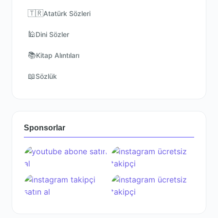
🇹🇷
Atatürk Sözleri
🕌
Dini Sözler
📚
Kitap Alıntıları
📖
Sözlük
Sponsorlar