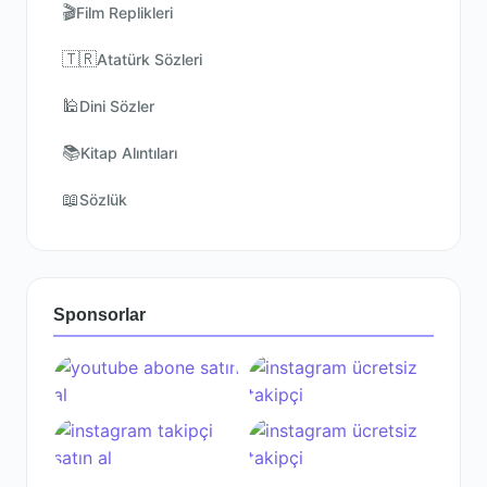
🎬
Film Replikleri
🇹🇷
Atatürk Sözleri
🕌
Dini Sözler
📚
Kitap Alıntıları
📖
Sözlük
Sponsorlar