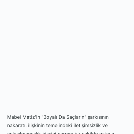
Mabel Matiz'in "Boyalı Da Saçların" şarkısının
nakaratı, ilişkinin temelindeki iletişimsizlik ve
anlaşılmamışlık hissini çarpıcı bir şekilde ortaya