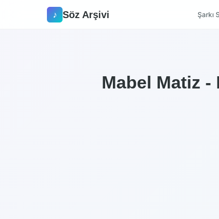
Söz Arşivi
♪
Şarkı S
Mabel Matiz - 