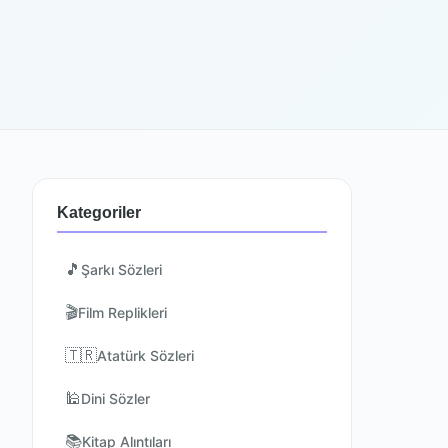
Kategoriler
🎵
Şarkı Sözleri
🎬
Film Replikleri
🇹🇷
Atatürk Sözleri
🕌
Dini Sözler
📚
Kitap Alıntıları