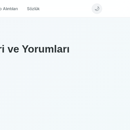
🌙
 Alıntıları
Sözlük
ri ve Yorumları