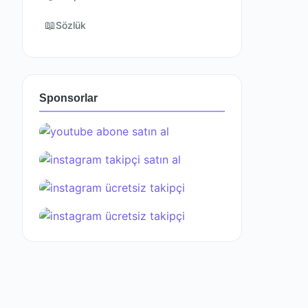
📖
Sözlük
Sponsorlar