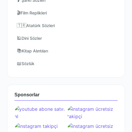
🎵
Şarkı Sözleri
🎬
Film Replikleri
🇹🇷
Atatürk Sözleri
🕌
Dini Sözler
📚
Kitap Alıntıları
📖
Sözlük
Sponsorlar