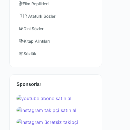
🎬
Film Replikleri
🇹🇷
Atatürk Sözleri
🕌
Dini Sözler
📚
Kitap Alıntıları
📖
Sözlük
Sponsorlar