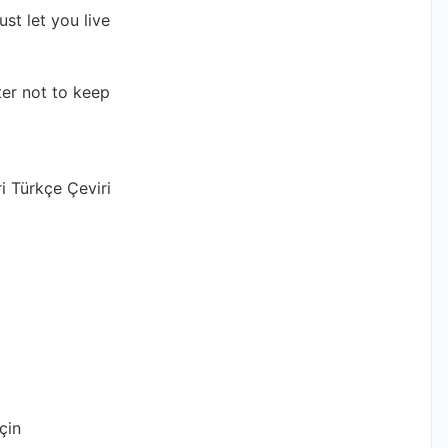
ust let you live
ter not to keep
i Türkçe Çeviri
çin