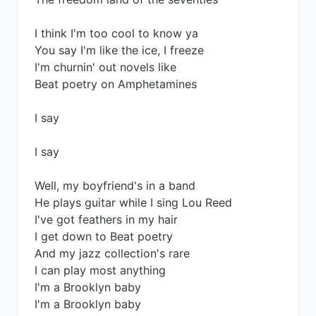
I think I'm too cool to know ya
You say I'm like the ice, I freeze
I'm churnin' out novels like
Beat poetry on Amphetamines
I say
I say
Well, my boyfriend's in a band
He plays guitar while I sing Lou Reed
I've got feathers in my hair
I get down to Beat poetry
And my jazz collection's rare
I can play most anything
I'm a Brooklyn baby
I'm a Brooklyn baby