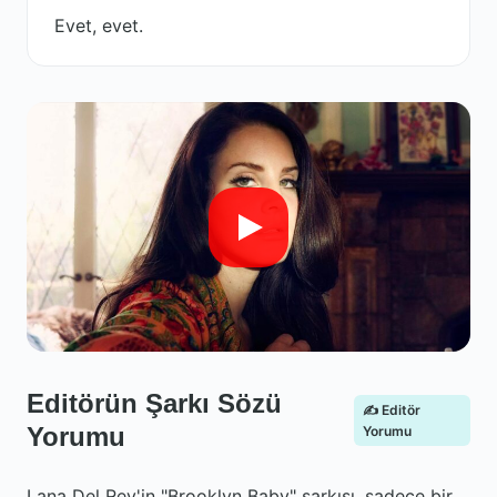
Evet, evet.
Editörün Şarkı Sözü
✍️ Editör
Yorumu
Yorumu
Lana Del Rey'in "Brooklyn Baby" şarkısı, sadece bir