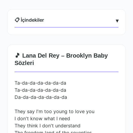
📋 İçindekiler
▾
🎵 Lana Del Rey – Brooklyn Baby
Sözleri
Ta-da-da-da-da-da-da
Ta-da-da-da-da-da-da
Da-da-da-da-da-da-da
They say I'm too young to love you
I don't know what I need
They think I don't understand
The freedom land of the seventies