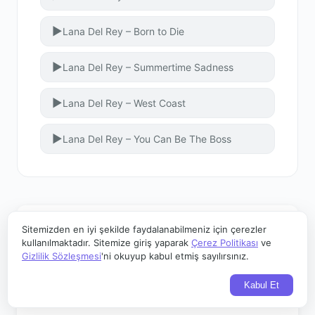
▶
Lana Del Rey – Born to Die
▶
Lana Del Rey – Summertime Sadness
▶
Lana Del Rey – West Coast
▶
Lana Del Rey – You Can Be The Boss
Sitemizden en iyi şekilde faydalanabilmeniz için çerezler
kullanılmaktadır. Sitemize giriş yaparak
Çerez Politikası
ve
Yorum Yap
Gizlilik Sözleşmesi
'ni okuyup kabul etmiş sayılırsınız.
Kabul Et
Yorumunuz
*