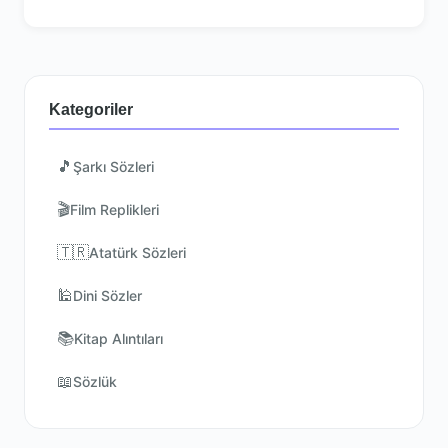
Kategoriler
🎵
Şarkı Sözleri
🎬
Film Replikleri
🇹🇷
Atatürk Sözleri
🕌
Dini Sözler
📚
Kitap Alıntıları
📖
Sözlük