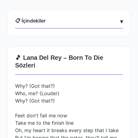
📋 İçindekiler
▾
🎵 Lana Del Rey – Born To Die
Sözleri
Why? (Got that?)
Who, me? (Louder)
Why? (Got that?)
Feet don't fail me now
Take me to the finish line
Oh, my heart it breaks every step that I take
But I'm hoping that the gates, they'll tell me