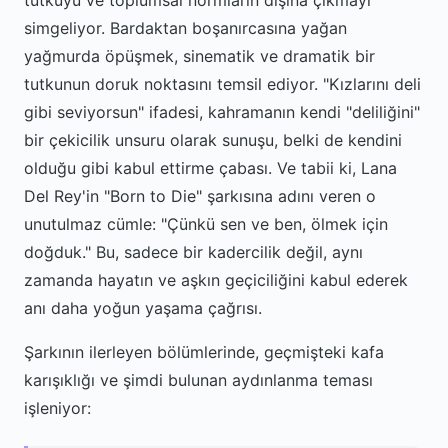
tutkuyu ve toplumsal normların dışına çıkmayı
simgeliyor. Bardaktan boşanırcasına yağan
yağmurda öpüşmek, sinematik ve dramatik bir
tutkunun doruk noktasını temsil ediyor. "Kızlarını deli
gibi seviyorsun" ifadesi, kahramanın kendi "deliliğini"
bir çekicilik unsuru olarak sunuşu, belki de kendini
olduğu gibi kabul ettirme çabası. Ve tabii ki, Lana
Del Rey'in "Born to Die" şarkısına adını veren o
unutulmaz cümle: "Çünkü sen ve ben, ölmek için
doğduk." Bu, sadece bir kadercilik değil, aynı
zamanda hayatın ve aşkın geçiciliğini kabul ederek
anı daha yoğun yaşama çağrısı.
Şarkının ilerleyen bölümlerinde, geçmişteki kafa
karışıklığı ve şimdi bulunan aydınlanma teması
işleniyor: