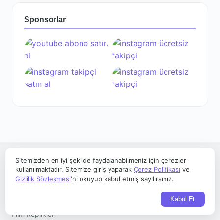
Sponsorlar
Sitemizden en iyi şekilde faydalanabilmeniz için çerezler
kullanılmaktadır. Sitemize giriş yaparak
Çerez Politikası
ve
Kategoriler
Gizlilik Sözleşmesi
'ni okuyup kabul etmiş sayılırsınız.
Şarkı Sözleri
Kabul Et
Film Replikleri