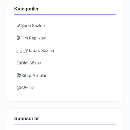
Kategoriler
🎵
Şarkı Sözleri
🎬
Film Replikleri
🇹🇷
Atatürk Sözleri
🕌
Dini Sözler
📚
Kitap Alıntıları
📖
Sözlük
Sponsorlar