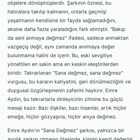
objelere dönüşmüşlerdir. Şarkının öznesi, bu
hatıralara takılıp kalmanın, onlarla geçmişi
yaşatmanın kendisine bir fayda sağlamadığını,
aksine daha fazla yaraladığını fark etmiştir. "Bakıp
da seni anmaya değmez" ifadesi, sadece anmaktan
vazgeçiş değil, aynı zamanda anılmaya değer
bulunmama halini de içerir. Bu, eski sevgiliye
yöneltilen en sakin ama en keskin eleştirilerden
biridir. Tekrarlanan "Sana değmez, sana değmez"
vurgusu, bu kararın katiyetini, geri dönülmezliğini ve
duygusal özgürleşmenin zaferini haykırır. Emre
Aydın, bu tekrarlarla dinleyicinin zihnine bu güçlü
mesajı kazır: Bazı ilişkiler, bazı insanlar, artık hiçbir
emeğe, hiçbir gözyaşına, hiçbir anıya değmez.
Emre Aydın'ın "Sana Değmez" şarkısı, yalnızca bir
ayrılık şarkısı olmanın ötesinde, kişinin kendi değerini