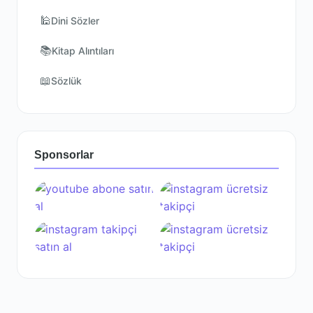
🕌
Dini Sözler
📚
Kitap Alıntıları
📖
Sözlük
Sponsorlar