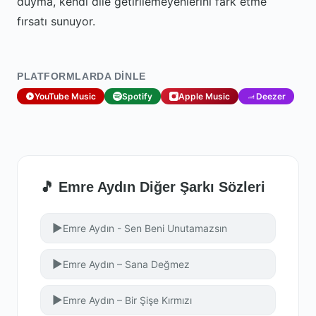
duyma, kendi dile getirilemeyenlerini fark etme
fırsatı sunuyor.
PLATFORMLARDA DINLE
YouTube Music
Spotify
Apple Music
Deezer
🎵 Emre Aydın Diğer Şarkı Sözleri
▶
Emre Aydın - Sen Beni Unutamazsın
▶
Emre Aydın – Sana Değmez
▶
Emre Aydın – Bir Şişe Kırmızı