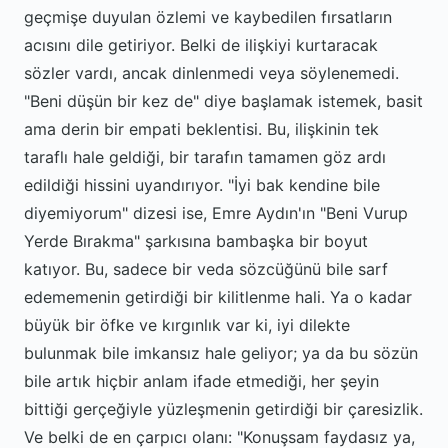
geçmişe duyulan özlemi ve kaybedilen fırsatların
acısını dile getiriyor. Belki de ilişkiyi kurtaracak
sözler vardı, ancak dinlenmedi veya söylenemedi.
"Beni düşün bir kez de" diye başlamak istemek, basit
ama derin bir empati beklentisi. Bu, ilişkinin tek
taraflı hale geldiği, bir tarafın tamamen göz ardı
edildiği hissini uyandırıyor. "İyi bak kendine bile
diyemiyorum" dizesi ise, Emre Aydın'ın "Beni Vurup
Yerde Bırakma" şarkısına bambaşka bir boyut
katıyor. Bu, sadece bir veda sözcüğünü bile sarf
edememenin getirdiği bir kilitlenme hali. Ya o kadar
büyük bir öfke ve kırgınlık var ki, iyi dilekte
bulunmak bile imkansız hale geliyor; ya da bu sözün
bile artık hiçbir anlam ifade etmediği, her şeyin
bittiği gerçeğiyle yüzleşmenin getirdiği bir çaresizlik.
Ve belki de en çarpıcı olanı: "Konuşsam faydasız ya,