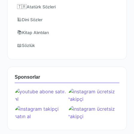
🇹🇷
Atatürk Sözleri
🕌
Dini Sözler
📚
Kitap Alıntıları
📖
Sözlük
Sponsorlar