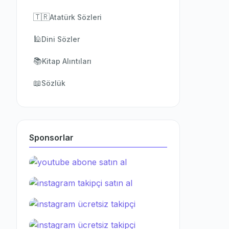
🇹🇷
Atatürk Sözleri
🕌
Dini Sözler
📚
Kitap Alıntıları
📖
Sözlük
Sponsorlar