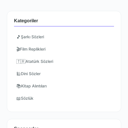
Kategoriler
🎵
Şarkı Sözleri
🎬
Film Replikleri
🇹🇷
Atatürk Sözleri
🕌
Dini Sözler
📚
Kitap Alıntıları
📖
Sözlük