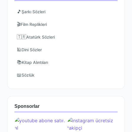
🎵
Şarkı Sözleri
🎬
Film Replikleri
🇹🇷
Atatürk Sözleri
🕌
Dini Sözler
📚
Kitap Alıntıları
📖
Sözlük
Sponsorlar