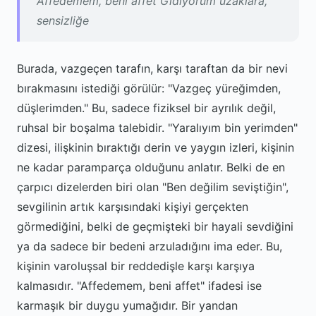
Affedemem, beni affet Gidiyorum uzaklara,
sensizliğe
Burada, vazgeçen tarafın, karşı taraftan da bir nevi
bırakmasını istediği görülür: "Vazgeç yüreğimden,
düşlerimden." Bu, sadece fiziksel bir ayrılık değil,
ruhsal bir boşalma talebidir. "Yaralıyım bin yerimden"
dizesi, ilişkinin bıraktığı derin ve yaygın izleri, kişinin
ne kadar paramparça olduğunu anlatır. Belki de en
çarpıcı dizelerden biri olan "Ben değilim seviştiğin",
sevgilinin artık karşısındaki kişiyi gerçekten
görmediğini, belki de geçmişteki bir hayali sevdiğini
ya da sadece bir bedeni arzuladığını ima eder. Bu,
kişinin varoluşsal bir reddedişle karşı karşıya
kalmasıdır. "Affedemem, beni affet" ifadesi ise
karmaşık bir duygu yumağıdır. Bir yandan