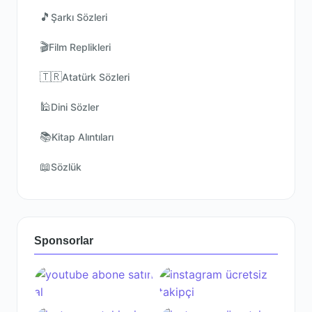
🎵
Şarkı Sözleri
🎬
Film Replikleri
🇹🇷
Atatürk Sözleri
🕌
Dini Sözler
📚
Kitap Alıntıları
📖
Sözlük
Sponsorlar