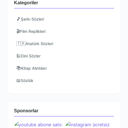
Kategoriler
🎵
Şarkı Sözleri
🎬
Film Replikleri
🇹🇷
Atatürk Sözleri
🕌
Dini Sözler
📚
Kitap Alıntıları
📖
Sözlük
Sponsorlar