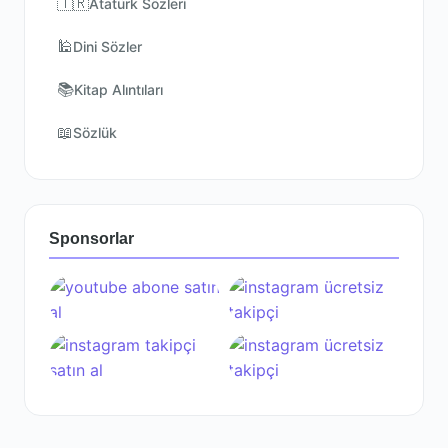
🇹🇷
Atatürk Sözleri
🕌
Dini Sözler
📚
Kitap Alıntıları
📖
Sözlük
Sponsorlar