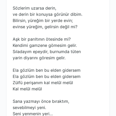
Sözlerim uzarsa derin,
ve derin bir konuysa görünür dibim.
Bilirsin, yüreğim bir yerde evin;
evinse yüreğim, gelirsin değil mi?
Aşk bir parıltının ötesinde mi?
Kendimi gamzene gömesim gelir.
Sıladayım epeydir, burnumda tüten
yarin diyarını göresim gelir.
Ela gözlüm ben bu elden gidersem
Ela gözlüm ben bu elden gidersem
Zülfü perişanım kal melûl melûl
Kal melûl melûl
Sana yazmayı önce bıraktım,
sevebilmeyi yeni.
Seni yenmenin yeri…