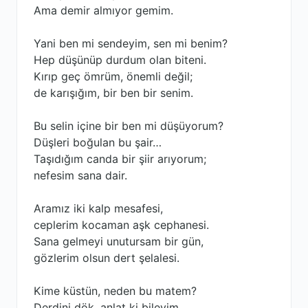
Ama demir almıyor gemim.
Yani ben mi sendeyim, sen mi benim?
Hep düşünüp durdum olan biteni.
Kırıp geç ömrüm, önemli değil;
de karışığım, bir ben bir senim.
Bu selin içine bir ben mi düşüyorum?
Düşleri boğulan bu şair…
Taşıdığım canda bir şiir arıyorum;
nefesim sana dair.
Aramız iki kalp mesafesi,
ceplerim kocaman aşk cephanesi.
Sana gelmeyi unutursam bir gün,
gözlerim olsun dert şelalesi.
Kime küstün, neden bu matem?
Derdini dök, anlat ki bileyim.