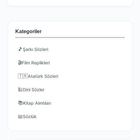
Kategoriler
🎵
Şarkı Sözleri
🎬
Film Replikleri
🇹🇷
Atatürk Sözleri
🕌
Dini Sözler
📚
Kitap Alıntıları
📖
Sözlük