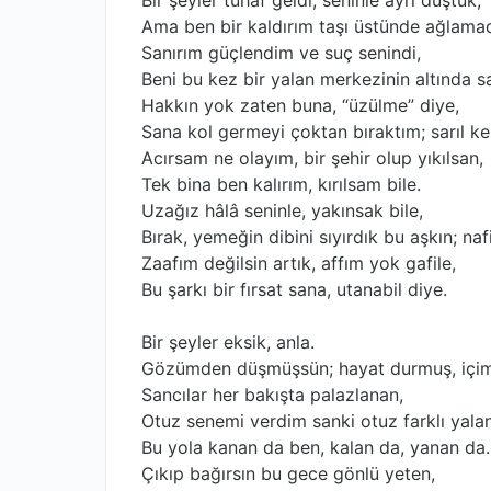
Bir şeyler tuhaf geldi, seninle ayrı düştük,
Ama ben bir kaldırım taşı üstünde ağlama
Sanırım güçlendim ve suç senindi,
Beni bu kez bir yalan merkezinin altında 
Hakkın yok zaten buna, “üzülme” diye,
Sana kol germeyi çoktan bıraktım; sarıl ke
Acırsam ne olayım, bir şehir olup yıkılsan,
Tek bina ben kalırım, kırılsam bile.
Uzağız hâlâ seninle, yakınsak bile,
Bırak, yemeğin dibini sıyırdık bu aşkın; nafi
Zaafım değilsin artık, affım yok gafile,
Bu şarkı bir fırsat sana, utanabil diye.
Bir şeyler eksik, anla.
Gözümden düşmüşsün; hayat durmuş, içimd
Sancılar her bakışta palazlanan,
Otuz senemi verdim sanki otuz farklı yalan
Bu yola kanan da ben, kalan da, yanan da.
Çıkıp bağırsın bu gece gönlü yeten,