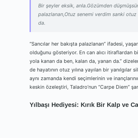
Bir şeyler eksik, anla.Gözümden düşmüşsün;
palazlanan,Otuz senemi verdim sanki otuz f
da.
“Sancılar her bakışta palazlanan” ifadesi, yaşan
olduğunu gösteriyor. En can alıcı itiraflardan b
yola kanan da ben, kalan da, yanan da.” dizeleri
de hayatının otuz yılına yayılan bir yanılgılar si
aynı zamanda kendi seçimlerinin ve inançlarının
keskin özeleştiri, Taladro’nun “Carpe Diem” şark
Yılbaşı Hediyesi: Kırık Bir Kalp ve C