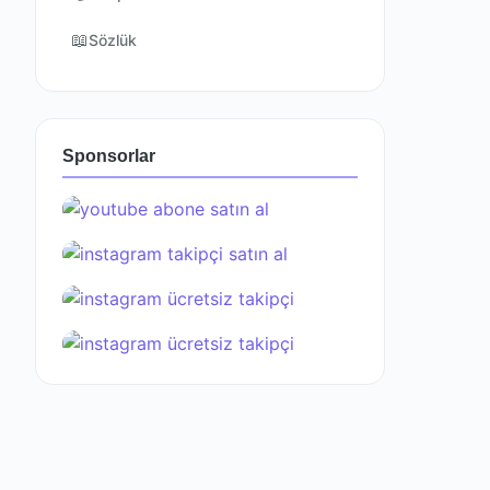
📖
Sözlük
Sponsorlar