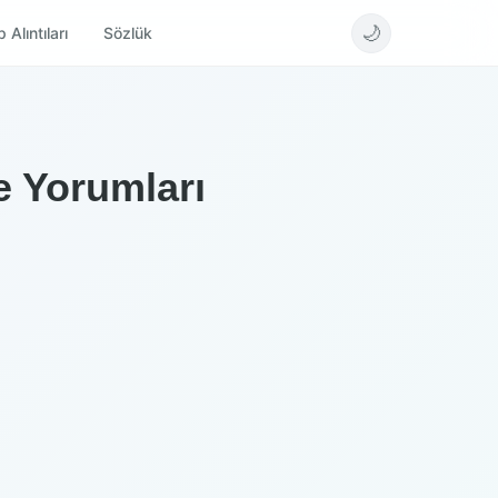
🌙
 Alıntıları
Sözlük
e Yorumları