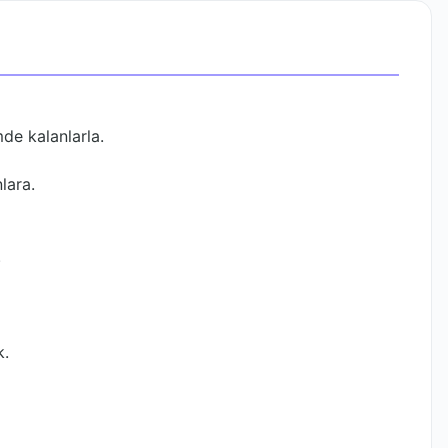
e kalanlarla.
lara.
.
k.