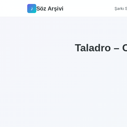
Söz Arşivi
♪
Şarkı S
Taladro – 