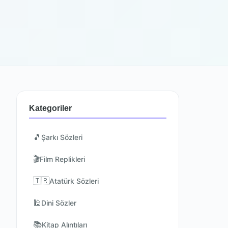
Kategoriler
🎵
Şarkı Sözleri
🎬
Film Replikleri
🇹🇷
Atatürk Sözleri
🕌
Dini Sözler
📚
Kitap Alıntıları