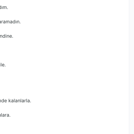
dım.
saramadın.
ndine.
le.
e kalanlarla.
lara.