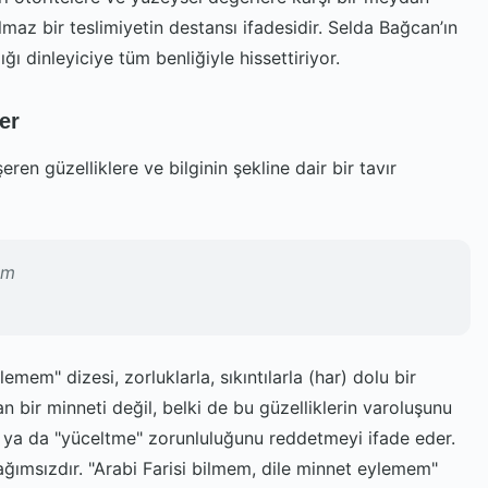
maz bir teslimiyetin destansı ifadesidir. Selda Bağcan’ın
ı dinleyiciye tüm benliğiyle hissettiriyor.
er
eren güzelliklere ve bilginin şekline dair bir tavır
em
mem" dizesi, zorluklarla, sıkıntılarla (har) dolu bir
an bir minneti değil, belki de bu güzelliklerin varoluşunu
a" ya da "yüceltme" zorunluluğunu reddetmeyi ifade eder.
ağımsızdır. "Arabi Farisi bilmem, dile minnet eylemem"