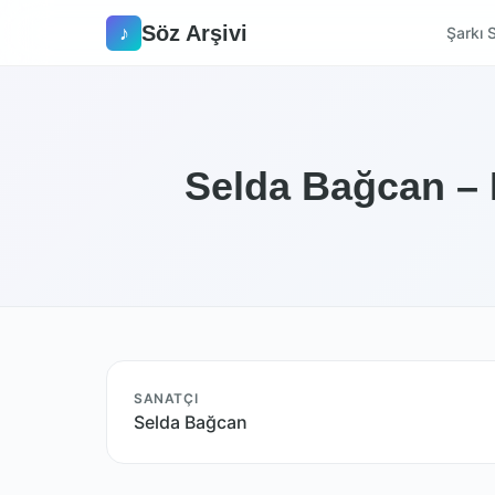
Söz Arşivi
♪
Şarkı S
Selda Bağcan – 
SANATÇI
Selda Bağcan