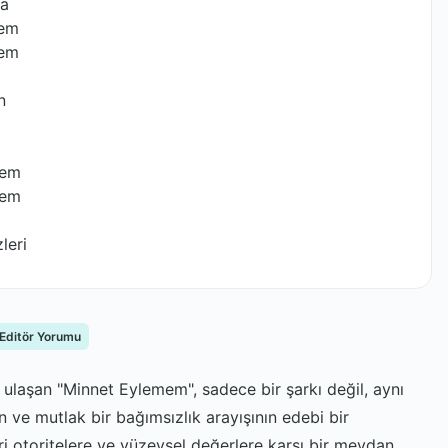
na
mem
mem
n
mem
mem
leri
 Editör Yorumu
ulaşan "Minnet Eylemem", sadece bir şarkı değil, aynı
n ve mutlak bir bağımsızlık arayışının edebi bir
ri otoritelere ve yüzeysel değerlere karşı bir meydan