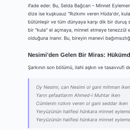
ifade eder. Bu, Selda Bağcan – Minnet Eylemem 
dize ise kuşkusuz "Rızkımı veren Hüda'dır, kul
bütünleşir ve tüm dünyaya karşı dik bir duruş s
bir "kula" el açmaya, minnet etmeye tenezzül e
olduğuna inanır. Bu, bireyin manevi bağımsızlığı
Nesimi'den Gelen Bir Miras: Hüküm
Şarkının son bölümü, ilahi aşkın ve tasavvufi de
Oy Nesimi, can Nesimi ol gani mihman ike
Yarın şefaatlarım Ahmed-i Muhtar iken
Cümlenin rızkını veren ol gani seddar iken
Yeryüzünün halifesi hünkara minnet eylem
Yeryüzünün halifesi hünkara minnet eylem