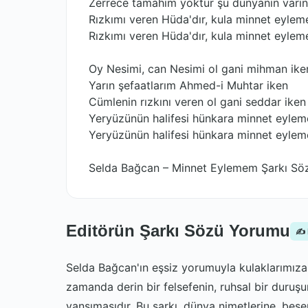
Zerrece tamahım yoktur şu dünyanın varı
Rızkımı veren Hüda'dır, kula minnet eyle
Rızkımı veren Hüda'dır, kula minnet eyle
Oy Nesimi, can Nesimi ol gani mihman ike
Yarın şefaatlarım Ahmed-i Muhtar iken
Cümlenin rızkını veren ol gani seddar iken
Yeryüzünün halifesi hünkara minnet eyle
Yeryüzünün halifesi hünkara minnet eyle
Selda Bağcan – Minnet Eylemem Şarkı Söz
Editörün Şarkı Sözü Yorumu
✍️
Selda Bağcan'ın eşsiz yorumuyla kulaklarımıza 
zamanda derin bir felsefenin, ruhsal bir duruşu
yansımasıdır. Bu şarkı, dünya nimetlerine, beşe