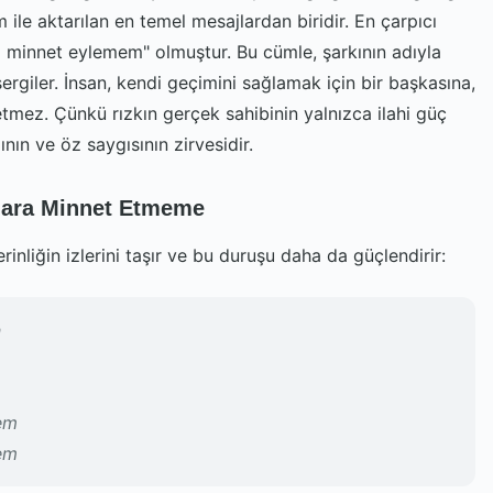
ile aktarılan en temel mesajlardan biridir. En çarpıcı
a minnet eylemem" olmuştur. Bu cümle, şarkının adıyla
ergiler. İnsan, kendi geçimini sağlamak için bir başkasına,
tmez. Çünkü rızkın gerçek sahibinin yalnızca ilahi güç
nın ve öz saygısının zirvesidir.
dara Minnet Etmeme
rinliğin izlerini taşır ve bu duruşu daha da güçlendirir:
n
em
em