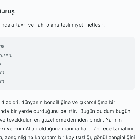
Duruş
daki tavrı ve ilahi olana teslimiyeti netleşir:
na
arına
a
em
em
izeleri, dünyanın bencilliğine ve çıkarcılığına bir
ında bir yerde durduğunu belirtir. "Bugün buldum bugün
 ve tevekkülün en güzel örneklerinden biridir. Yarının
zkı verenin Allah olduğuna inanma hali. "Zerrece tamahım
 zenginliğine karşı tam bir kayıtsızlığı, gönül zenginliğini