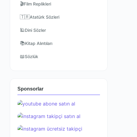
🎬
Film Replikleri
🇹🇷
Atatürk Sözleri
🕌
Dini Sözler
📚
Kitap Alıntıları
📖
Sözlük
Sponsorlar