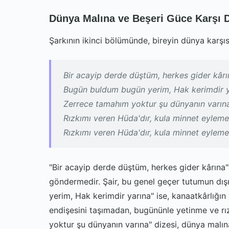
Dünya Malına ve Beşeri Güce Karşı 
Şarkının ikinci bölümünde, bireyin dünya karşısın
Bir acayip derde düştüm, herkes gider kârı
Bugün buldum bugün yerim, Hak kerimdir y
Zerrece tamahım yoktur şu dünyanın varın
Rızkımı veren Hüda'dır, kula minnet eylem
Rızkımı veren Hüda'dır, kula minnet eylem
"Bir acayip derde düştüm, herkes gider kârına" d
göndermedir. Şair, bu genel geçer tutumun dış
yerim, Hak kerimdir yarına" ise, kanaatkârlığın
endişesini taşımadan, bugününle yetinme ve rı
yoktur şu dünyanın varına" dizesi, dünya malına,