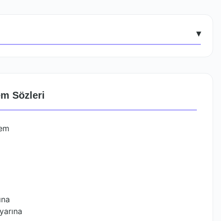
▾
m Sözleri
mem
ına
yarına