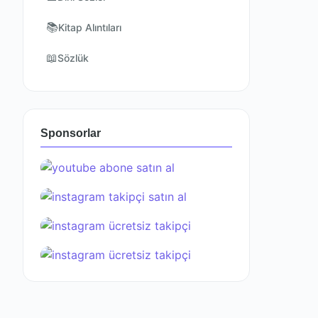
📚
Kitap Alıntıları
📖
Sözlük
Sponsorlar