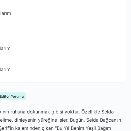
larım
larım
larım
 Editör Yorumu
kının ruhuna dokunmak gibisi yoktur. Özellikle Selda
elime, dinleyenin yüreğine işler. Bugün, Selda Bağcan’ın
erif’in kaleminden çıkan "Bu Yıl Benim Yeşil Bağım