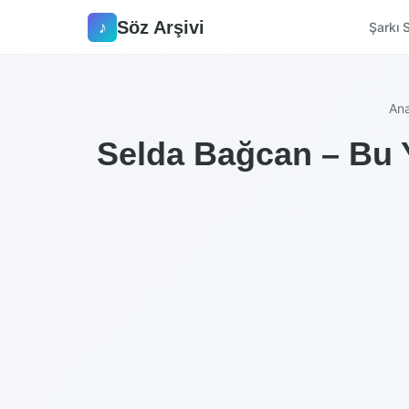
Söz Arşivi
♪
Şarkı S
An
Selda Bağcan – Bu Y