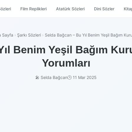
özleri
Film Replikleri
Atatürk Sözleri
Dini Sözler
Kitap
a Sayfa
›
Şarkı Sözleri
›
Selda Bağcan – Bu Yıl Benim Yeşil Bağım Kur
ıl Benim Yeşil Bağım Kuru
Yorumları
🎤 Selda Bağcan
🕒 11 Mar 2025