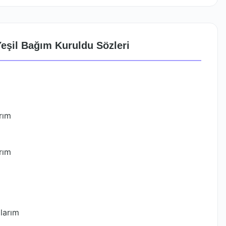
eşil Bağım Kuruldu Sözleri
rım
rım
larım