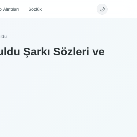
🌙
 Alıntıları
Sözlük
uldu
ldu Şarkı Sözleri ve