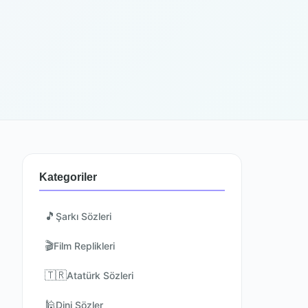
Kategoriler
🎵
Şarkı Sözleri
🎬
Film Replikleri
🇹🇷
Atatürk Sözleri
🕌
Dini Sözler