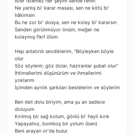
İster istemez her şeyim sende rehin
Ne yanlış bi' karar masası, sen ne kötü bi'
hâkimsin
Bu ne zor bi' dosya, sen ne kolay bi' kararsın
Senden görünmüyor önüm, meğer ne
kolaymış fikrî ölüm
Hep anlatırdı sevdiklerim, "Böyleyken böyle
olur
Söz söylenir, göz dolar, haziranlar şubat olur"
İhtimallerimi düşünürüm ve ihmallerimi
yoklarım
İçimden ayrılık şarkıları bestelerim ve söylerim
Ben deli dolu biriyim, ama şu an sadece
doluyum
Kırılmış bir sağ kolum, gönlü bi' hayli kırık
Yapayalnız, bomboş bir yolum (ben)
Beni arayan or'da bulur