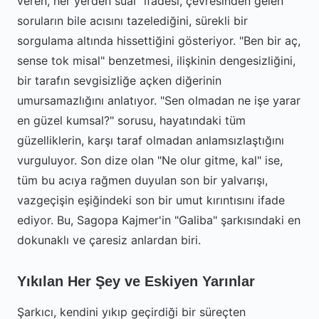
veren, her yerden sual" ifadesi, çevresinden gelen
soruların bile acısını tazelediğini, sürekli bir
sorgulama altında hissettiğini gösteriyor. "Ben bir aç,
sense tok misal" benzetmesi, ilişkinin dengesizliğini,
bir tarafın sevgisizliğe açken diğerinin
umursamazlığını anlatıyor. "Sen olmadan ne işe yarar
en güzel kumsal?" sorusu, hayatındaki tüm
güzelliklerin, karşı taraf olmadan anlamsızlaştığını
vurguluyor. Son dize olan "Ne olur gitme, kal" ise,
tüm bu acıya rağmen duyulan son bir yalvarışı,
vazgeçişin eşiğindeki son bir umut kırıntısını ifade
ediyor. Bu, Sagopa Kajmer'in "Galiba" şarkısındaki en
dokunaklı ve çaresiz anlardan biri.
Yıkılan Her Şey ve Eskiyen Yarınlar
Şarkıcı, kendini yıkıp geçirdiği bir süreçten