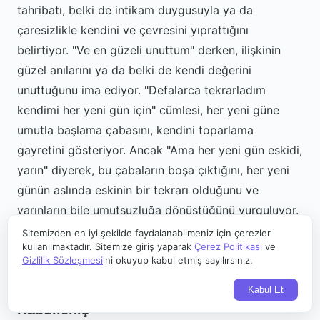
tahribatı, belki de intikam duygusuyla ya da
çaresizlikle kendini ve çevresini yıprattığını
belirtiyor. "Ve en güzeli unuttum" derken, ilişkinin
güzel anılarını ya da belki de kendi değerini
unuttuğunu ima ediyor. "Defalarca tekrarladım
kendimi her yeni gün için" cümlesi, her yeni güne
umutla başlama çabasını, kendini toparlama
gayretini gösteriyor. Ancak "Ama her yeni gün eskidi,
yarın" diyerek, bu çabaların boşa çıktığını, her yeni
günün aslında eskinin bir tekrarı olduğunu ve
yarınların bile umutsuzluğa dönüştüğünü vurguluyor.
Sagopa Kajmer'in "Galiba" şarkısı, bu döngüsel acıyı
Sitemizden en iyi şekilde faydalanabilmeniz için çerezler
kullanılmaktadır. Sitemize giriş yaparak
Çerez Politikası
ve
çok iyi yansıtıyor.
Gizlilik Sözleşmesi
'ni okuyup kabul etmiş sayılırsınız.
Aynı Noktada Kalmak ve Acı Bir
Kabul Et
Kabulleniş