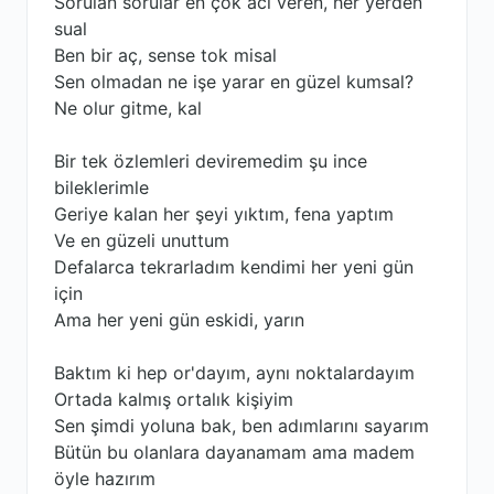
Sorulan sorular en çok acı veren, her yerden
sual
Ben bir aç, sense tok misal
Sen olmadan ne işe yarar en güzel kumsal?
Ne olur gitme, kal
Bir tek özlemleri deviremedim şu ince
bileklerimle
Geriye kalan her şeyi yıktım, fena yaptım
Ve en güzeli unuttum
Defalarca tekrаrladım kendimi her yeni gün
için
Ama her yeni gün eskidi, yarın
Baktım ki hep or'dayım, aynı noktalardayım
Ortada kalmış ortalık kişiyim
Sen şimdi yoluna bak, ben adımlarını sayarım
Bütün bu olanlara dayanamam ama madem
öyle hazırım