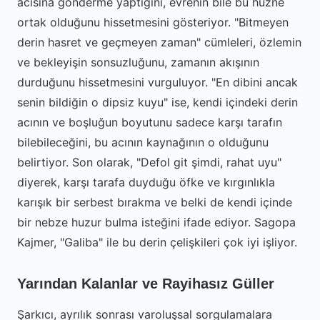
acısına gönderme yaptığını, evrenin bile bu hüzne
ortak olduğunu hissetmesini gösteriyor. "Bitmeyen
derin hasret ve geçmeyen zaman" cümleleri, özlemin
ve bekleyişin sonsuzluğunu, zamanın akışının
durduğunu hissetmesini vurguluyor. "En dibini ancak
senin bildiğin o dipsiz kuyu" ise, kendi içindeki derin
acının ve boşluğun boyutunu sadece karşı tarafın
bilebileceğini, bu acının kaynağının o olduğunu
belirtiyor. Son olarak, "Defol git şimdi, rahat uyu"
diyerek, karşı tarafa duyduğu öfke ve kırgınlıkla
karışık bir serbest bırakma ve belki de kendi içinde
bir nebze huzur bulma isteğini ifade ediyor. Sagopa
Kajmer, "Galiba" ile bu derin çelişkileri çok iyi işliyor.
Yarından Kalanlar ve Rayihasız Güller
Şarkıcı, ayrılık sonrası varoluşsal sorgulamalara