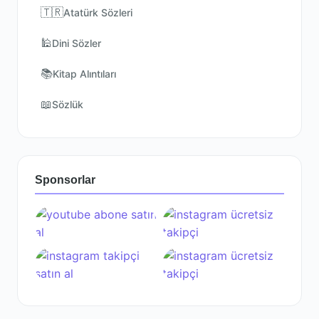
🇹🇷
Atatürk Sözleri
🕌
Dini Sözler
📚
Kitap Alıntıları
📖
Sözlük
Sponsorlar