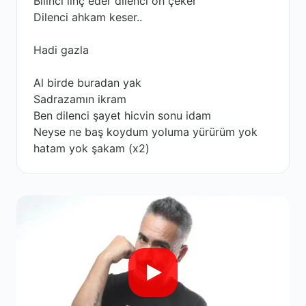
Bilinci linç eder dilenci oh çeker
Dilenci ahkam keser..
Hadi gazla
Al birde buradan yak
Sadrazamın ikram
Ben dilenci şayet hicvin sonu idam
Neyse ne baş koydum yoluma yürürüm yok
hatam yok şakam (x2)