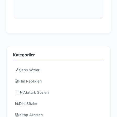
Kategoriler
🎵
Şarkı Sözleri
🎬
Film Replikleri
🇹🇷
Atatürk Sözleri
🕌
Dini Sözler
📚
Kitap Alıntıları