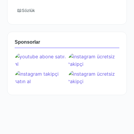
📖
Sözlük
Sponsorlar