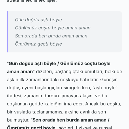
adeta ilmek ilmek işler:
Gün doğdu aştı böyle
Gönlümüz coştu böyle aman aman
Sen orada ben burda aman aman
Ömrümüz geçti böyle
"
Gün doğdu aştı böyle / Gönlümüz coştu böyle
aman aman
" dizeleri, başlangıçtaki umutları, belki de
aşkın ilk zamanlarındaki coşkuyu hatırlatır. Güneşin
doğuşu yeni başlangıçları simgelerken, "aştı böyle"
ifadesi, zamanın durdurulamayan akışını ve bu
coşkunun geride kaldığını ima eder. Ancak bu coşku,
bir vuslatla taçlanamamış, aksine ayrılıkla son
bulmuştur. "
Sen orada ben burda aman aman /
Ömrümüz geçti böyle
" sözleri, fiziksel ve ruhsal