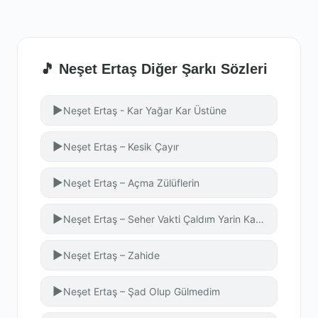
🎵 Neşet Ertaş Diğer Şarkı Sözleri
▶
Neşet Ertaş - Kar Yağar Kar Üstüne
▶
Neşet Ertaş – Kesik Çayır
▶
Neşet Ertaş – Açma Zülüflerin
▶
Neşet Ertaş – Seher Vakti Çaldım Yarin Kapısını
▶
Neşet Ertaş – Zahide
▶
Neşet Ertaş – Şad Olup Gülmedim