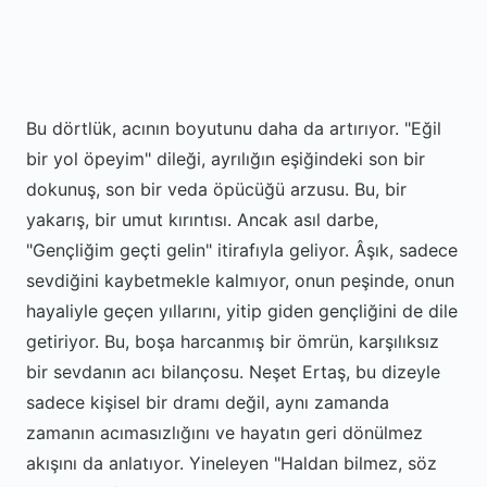
Bu dörtlük, acının boyutunu daha da artırıyor. "Eğil
bir yol öpeyim" dileği, ayrılığın eşiğindeki son bir
dokunuş, son bir veda öpücüğü arzusu. Bu, bir
yakarış, bir umut kırıntısı. Ancak asıl darbe,
"Gençliğim geçti gelin" itirafıyla geliyor. Âşık, sadece
sevdiğini kaybetmekle kalmıyor, onun peşinde, onun
hayaliyle geçen yıllarını, yitip giden gençliğini de dile
getiriyor. Bu, boşa harcanmış bir ömrün, karşılıksız
bir sevdanın acı bilançosu. Neşet Ertaş, bu dizeyle
sadece kişisel bir dramı değil, aynı zamanda
zamanın acımasızlığını ve hayatın geri dönülmez
akışını da anlatıyor. Yineleyen "Haldan bilmez, söz