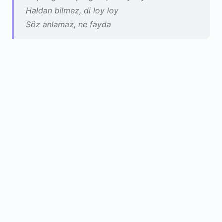
Haldan bilmez, di loy loy
Söz anlamaz, ne fayda