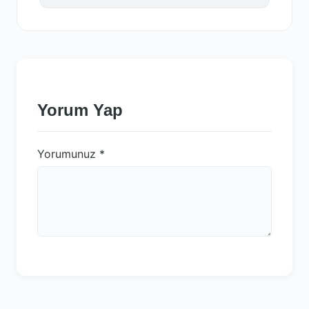
Yorum Yap
Yorumunuz
*