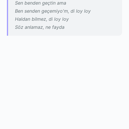
Sen benden geçtin ama
Ben senden geçemiyo'm, di loy loy
Haldan bilmez, di loy loy
Söz anlamaz, ne fayda