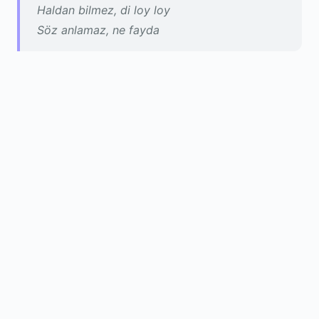
Haldan bilmez, di loy loy
Söz anlamaz, ne fayda