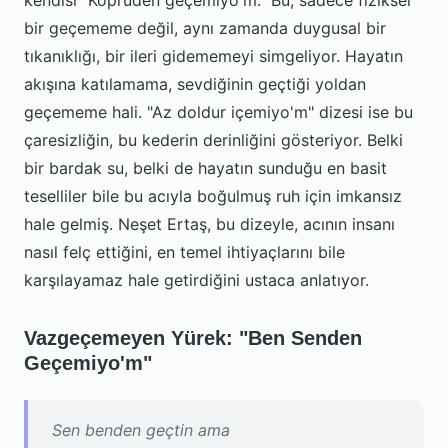
kendisi "Köprüden geçemiyo'm." Bu, sadece fiziksel
bir geçememe değil, aynı zamanda duygusal bir
tıkanıklığı, bir ileri gidememeyi simgeliyor. Hayatın
akışına katılamama, sevdiğinin geçtiği yoldan
geçememe hali. "Az doldur içemiyo'm" dizesi ise bu
çaresizliğin, bu kederin derinliğini gösteriyor. Belki
bir bardak su, belki de hayatın sunduğu en basit
teselliler bile bu acıyla boğulmuş ruh için imkansız
hale gelmiş. Neşet Ertaş, bu dizeyle, acının insanı
nasıl felç ettiğini, en temel ihtiyaçlarını bile
karşılayamaz hale getirdiğini ustaca anlatıyor.
Vazgeçemeyen Yürek: "Ben Senden
Geçemiyo'm"
Sen benden geçtin ama