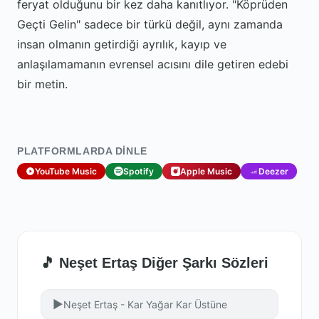
feryat olduğunu bir kez daha kanıtlıyor. "Köprüden
Geçti Gelin" sadece bir türkü değil, aynı zamanda
insan olmanın getirdiği ayrılık, kayıp ve
anlaşılamamanın evrensel acısını dile getiren edebi
bir metin.
PLATFORMLARDA DINLE
YouTube Music
Spotify
Apple Music
Deezer
🎵 Neşet Ertaş Diğer Şarkı Sözleri
▶
Neşet Ertaş - Kar Yağar Kar Üstüne