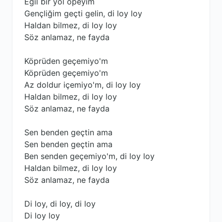
Eğil bir yol öpeyim
Gençliğim geçti gelin, di loy loy
Haldan bilmez, di loy loy
Söz anlamaz, ne fayda
Köprüden geçemiyo'm
Köprüden geçemiyo'm
Az doldur içemiyo'm, di loy loy
Haldan bilmez, di loy loy
Söz anlamaz, ne fayda
Sen benden geçtin ama
Sen benden geçtin ama
Ben senden geçemiyo'm, di loy loy
Haldan bilmez, di loy loy
Söz anlamaz, ne fayda
Di loy, di loy, di loy
Di loy loy