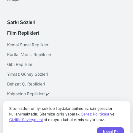
Şarkı Sözleri
Film Replikleri
Kemal Sunal Replikleri
Kurtlar Vadisi Replikleri
Gibi Replikleri
Yılmaz Güney Sözleri
Behzat Ç. Replikleri
Kolpaçino Replikleri ✔️
Sitemizden en iyi şekilde faydalanabilmeniz için çerezler
kullanılmaktadır. Sitemize giriş yaparak
Çerez Politikası
ve
Gizlilik Sözleşmesi
'ni okuyup kabul etmiş sayılırsınız.
Telif © 2026 ·
Sözleri.co
- Her Hakkı Saklıdır
Kabul Et