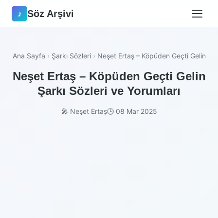
Söz Arşivi
♪
Ana Sayfa
›
Şarkı Sözleri
›
Neşet Ertaş – Köpüden Geçti Gelin
Neşet Ertaş – Köpüden Geçti Gelin
Şarkı Sözleri ve Yorumları
🎤 Neşet Ertaş
🕒 08 Mar 2025