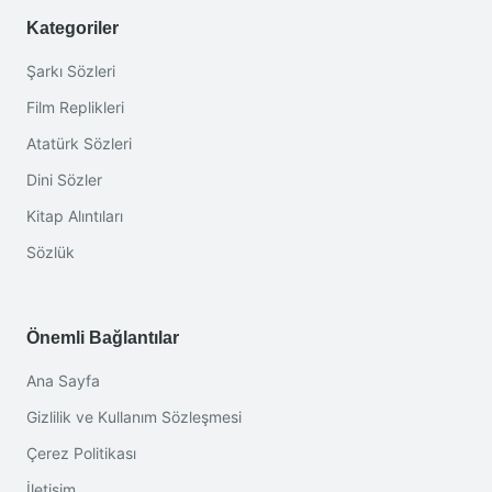
Kategoriler
Şarkı Sözleri
Film Replikleri
Atatürk Sözleri
Dini Sözler
Kitap Alıntıları
Sözlük
Önemli Bağlantılar
Ana Sayfa
Gizlilik ve Kullanım Sözleşmesi
Çerez Politikası
İletişim