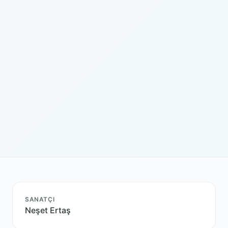
SANATÇI
Neşet Ertaş