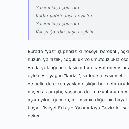
Yazımı kışa çevirdin
Karlar yağdı başa Leyla'm
Yazımı kışa çevirdin
Kar yağdırdın başa Leyla'm
Burada "yaz", şüphesiz ki neşeyi, bereketi, aşk
hüzün, yalnızlık, soğukluk ve umutsuzlukla eşdeğ
ya da yokluğunun, kişinin tüm hayat enerjisini ve
eylemiyle yağan "karlar", sadece mevsimsel bir
ve belki de erken yaşlanmışlığın bir metaforudur
düşen aklar gibi, yaşanan derin üzüntünün bedens
aşkın yıkıcı gücünü, bir insanın diğerinin hayatı
koyar. "Neşet Ertaş – Yazımı Kışa Çevirdin" şar
çeker.