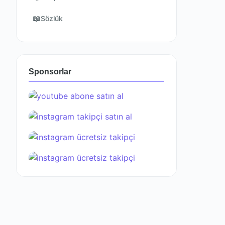
📖
Sözlük
Sponsorlar