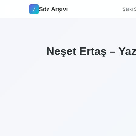
Söz Arşivi
♪
Şarkı S
Neşet Ertaş – Yaz