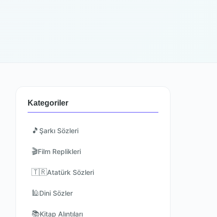
Kategoriler
🎵
Şarkı Sözleri
🎬
Film Replikleri
🇹🇷
Atatürk Sözleri
🕌
Dini Sözler
📚
Kitap Alıntıları