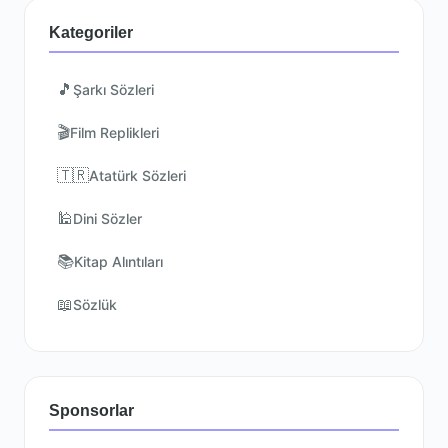
Kategoriler
🎵
Şarkı Sözleri
🎬
Film Replikleri
🇹🇷
Atatürk Sözleri
🕌
Dini Sözler
📚
Kitap Alıntıları
📖
Sözlük
Sponsorlar