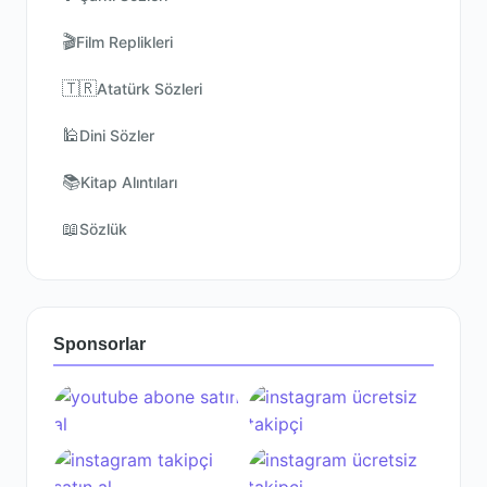
🎬
Film Replikleri
🇹🇷
Atatürk Sözleri
🕌
Dini Sözler
📚
Kitap Alıntıları
📖
Sözlük
Sponsorlar