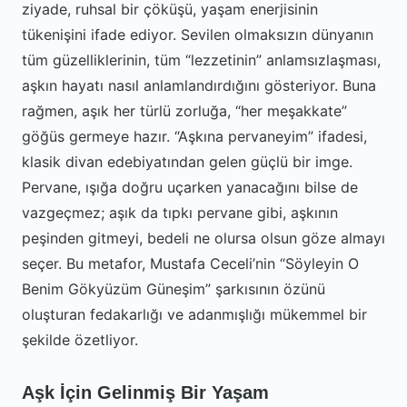
ziyade, ruhsal bir çöküşü, yaşam enerjisinin
tükenişini ifade ediyor. Sevilen olmaksızın dünyanın
tüm güzelliklerinin, tüm “lezzetinin” anlamsızlaşması,
aşkın hayatı nasıl anlamlandırdığını gösteriyor. Buna
rağmen, aşık her türlü zorluğa, “her meşakkate”
göğüs germeye hazır. “Aşkına pervaneyim” ifadesi,
klasik divan edebiyatından gelen güçlü bir imge.
Pervane, ışığa doğru uçarken yanacağını bilse de
vazgeçmez; aşık da tıpkı pervane gibi, aşkının
peşinden gitmeyi, bedeli ne olursa olsun göze almayı
seçer. Bu metafor, Mustafa Ceceli’nin “Söyleyin O
Benim Gökyüzüm Güneşim” şarkısının özünü
oluşturan fedakarlığı ve adanmışlığı mükemmel bir
şekilde özetliyor.
Aşk İçin Gelinmiş Bir Yaşam