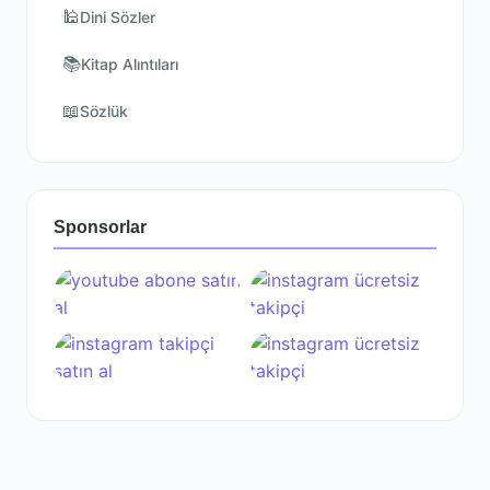
🕌
Dini Sözler
📚
Kitap Alıntıları
📖
Sözlük
Sponsorlar