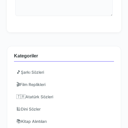
Kategoriler
🎵
Şarkı Sözleri
🎬
Film Replikleri
🇹🇷
Atatürk Sözleri
🕌
Dini Sözler
📚
Kitap Alıntıları