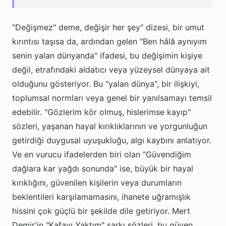
"Değişmez" deme, değişir her şey" dizesi, bir umut
kırıntısı taşısa da, ardından gelen "Ben hâlâ aynıyım
senin yalan dünyanda" ifadesi, bu değişimin kişiye
değil, etrafındaki aldatıcı veya yüzeysel dünyaya ait
olduğunu gösteriyor. Bu "yalan dünya", bir ilişkiyi,
toplumsal normları veya genel bir yanılsamayı temsil
edebilir. "Gözlerim kör olmuş, hislerimse kayıp"
sözleri, yaşanan hayal kırıklıklarının ve yorgunluğun
getirdiği duygusal uyuşukluğu, algı kaybını anlatıyor.
Ve en vurucu ifadelerden biri olan "Güvendiğim
dağlara kar yağdı sonunda" ise, büyük bir hayal
kırıklığını, güvenilen kişilerin veya durumların
beklentileri karşılamamasını, ihanete uğramışlık
hissini çok güçlü bir şekilde dile getiriyor. Mert
Demir'in "Kafayı Yaktım" şarkı sözleri, bu güven