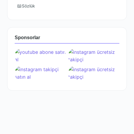
📖
Sözlük
Sponsorlar