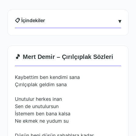
📋 İçindekiler
▾
🎵 Mert Demir – Çırılçıplak Sözleri
Kaybettim ben kendimi sana
Çırılçıplak geldim sana
Unutulur herkes inan
Sen de unutulursun
İstemem ben bana kalsa
Ne ekmek ne yudum su
Düşün beni düşün sabahlara kadar