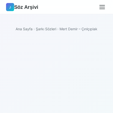
Söz Arşivi
♪
Ana Sayfa
›
Şarkı Sözleri
›
Mert Demir – Çırılçıplak