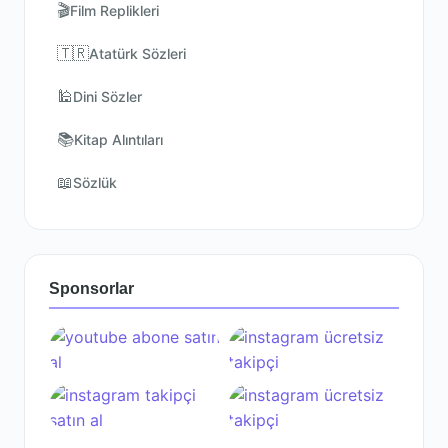
🎬
Film Replikleri
🇹🇷
Atatürk Sözleri
🕌
Dini Sözler
📚
Kitap Alıntıları
📖
Sözlük
Sponsorlar