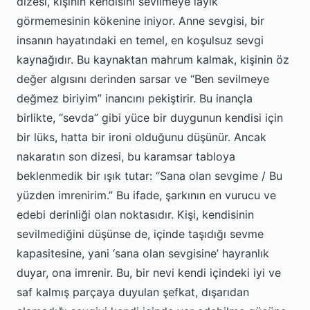
dizesi, kişinin kendisini sevilmeye layık
görmemesinin kökenine iniyor. Anne sevgisi, bir
insanın hayatındaki en temel, en koşulsuz sevgi
kaynağıdır. Bu kaynaktan mahrum kalmak, kişinin öz
değer algısını derinden sarsar ve “Ben sevilmeye
değmez biriyim” inancını pekiştirir. Bu inançla
birlikte, “sevda” gibi yüce bir duygunun kendisi için
bir lüks, hatta bir ironi olduğunu düşünür. Ancak
nakaratın son dizesi, bu karamsar tabloya
beklenmedik bir ışık tutar: “Sana olan sevgime / Bu
yüzden imrenirim.” Bu ifade, şarkının en vurucu ve
edebi derinliği olan noktasıdır. Kişi, kendisinin
sevilmediğini düşünse de, içinde taşıdığı sevme
kapasitesine, yani ‘sana olan sevgisine’ hayranlık
duyar, ona imrenir. Bu, bir nevi kendi içindeki iyi ve
saf kalmış parçaya duyulan şefkat, dışarıdan