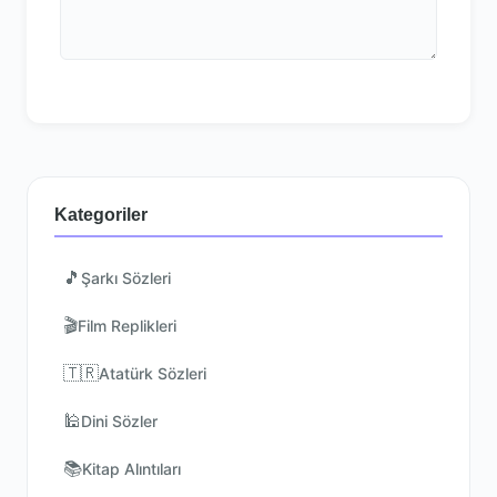
Kategoriler
🎵
Şarkı Sözleri
🎬
Film Replikleri
🇹🇷
Atatürk Sözleri
🕌
Dini Sözler
📚
Kitap Alıntıları