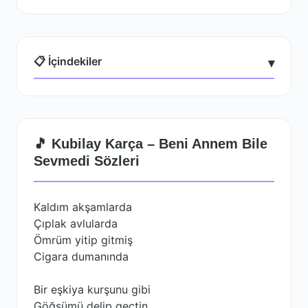
📋 İçindekiler
▾
🎵 Kubilay Karça – Beni Annem Bile
Sevmedi Sözleri
Kaldım akşamlarda
Çıplak avlularda
Ömrüm yitip gitmiş
Cigara dumanında
Bir eşkiya kurşunu gibi
Göğsümü delip geçtin