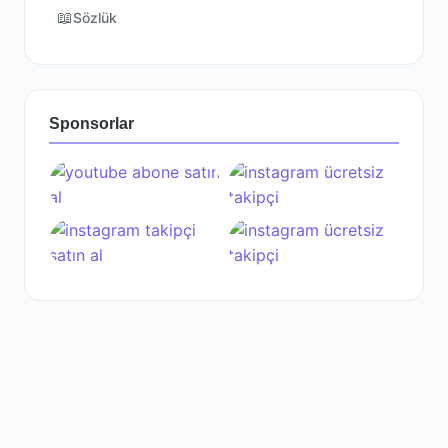
📖
Sözlük
Sponsorlar