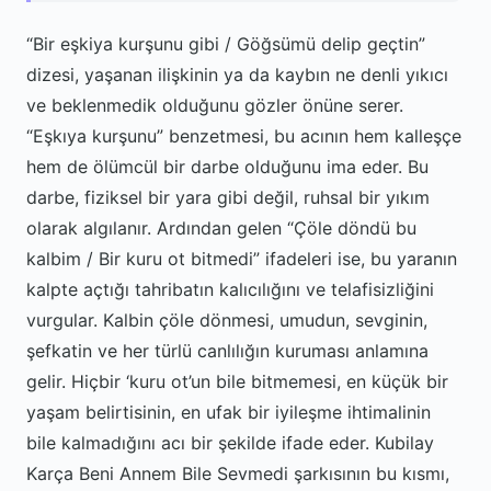
“Bir eşkiya kurşunu gibi / Göğsümü delip geçtin”
dizesi, yaşanan ilişkinin ya da kaybın ne denli yıkıcı
ve beklenmedik olduğunu gözler önüne serer.
“Eşkıya kurşunu” benzetmesi, bu acının hem kalleşçe
hem de ölümcül bir darbe olduğunu ima eder. Bu
darbe, fiziksel bir yara gibi değil, ruhsal bir yıkım
olarak algılanır. Ardından gelen “Çöle döndü bu
kalbim / Bir kuru ot bitmedi” ifadeleri ise, bu yaranın
kalpte açtığı tahribatın kalıcılığını ve telafisizliğini
vurgular. Kalbin çöle dönmesi, umudun, sevginin,
şefkatin ve her türlü canlılığın kuruması anlamına
gelir. Hiçbir ‘kuru ot’un bile bitmemesi, en küçük bir
yaşam belirtisinin, en ufak bir iyileşme ihtimalinin
bile kalmadığını acı bir şekilde ifade eder. Kubilay
Karça Beni Annem Bile Sevmedi şarkısının bu kısmı,