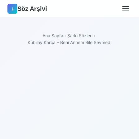
Söz Arşivi
♪
Ana Sayfa
›
Şarkı Sözleri
›
Kubilay Karça – Beni Annem Bile Sevmedi