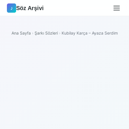
Söz Arşivi
♪
Ana Sayfa
›
Şarkı Sözleri
›
Kubilay Karça – Ayaza Serdim