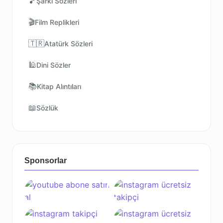
🎵
Şarkı Sözleri
🎬
Film Replikleri
🇹🇷
Atatürk Sözleri
🕌
Dini Sözler
📚
Kitap Alıntıları
📖
Sözlük
Sponsorlar