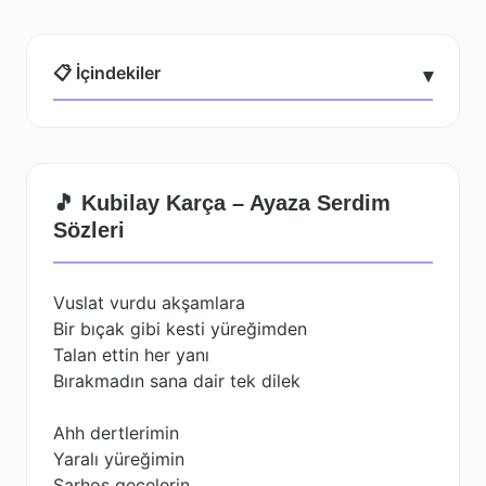
📋 İçindekiler
▾
🎵 Kubilay Karça – Ayaza Serdim
Sözleri
Vuslat vurdu akşamlara
Bir bıçak gibi kesti yüreğimden
Talan ettin her yanı
Bırakmadın sana dair tek dilek
Ahh dertlerimin
Yaralı yüreğimin
Sarhoş gecelerin