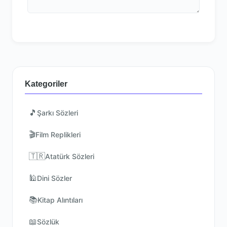
Kategoriler
🎵
Şarkı Sözleri
🎬
Film Replikleri
🇹🇷
Atatürk Sözleri
🕌
Dini Sözler
📚
Kitap Alıntıları
📖
Sözlük