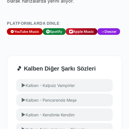
olarak hafızalarda yerini alıyor.
PLATFORMLARDA DINLE
YouTube Music
Spotify
Apple Music
Deezer
🎵 Kalben Diğer Şarkı Sözleri
▶
Kalben - Kalpsiz Vampirler
▶
Kalben - Pencerende Meşe
▶
Kalben - Kendimle Kendim