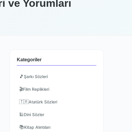
ri ve Yorumları
Kategoriler
🎵
Şarkı Sözleri
🎬
Film Replikleri
🇹🇷
Atatürk Sözleri
🕌
Dini Sözler
📚
Kitap Alıntıları