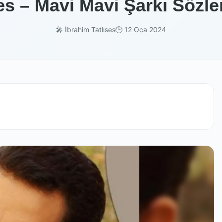
es – Mavi Mavi Şarkı Sözle
🎤 İbrahim Tatlıses
🕒 12 Oca 2024