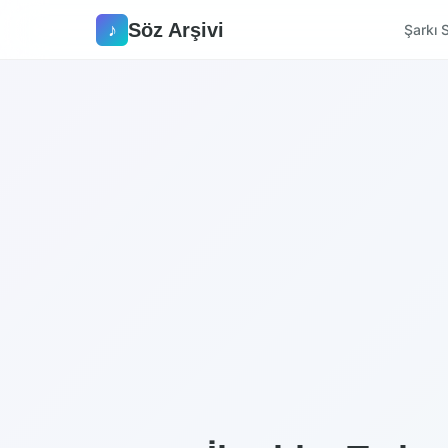
Söz Arşivi
♪
Şarkı S