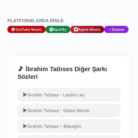
PLATFORMLARDA DINLE
YouTube Music
Spotify
Apple Music
Deezer
🎵 İbrahim Tatlıses Diğer Şarkı
Sözleri
▶
İbrahim Tatlıses - Leylim Ley
▶
İbrahim Tatlıses - Gülüm Benim
▶
İbrahim Tatlıses – Bebeğim