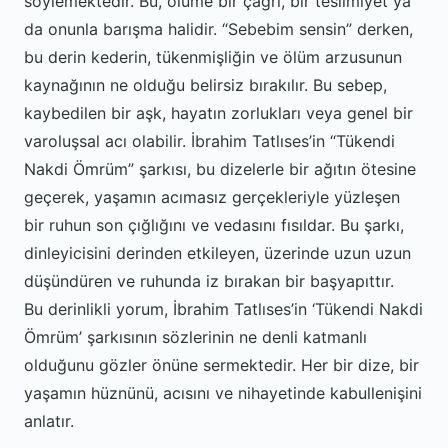
söylemektedir. Bu, ölüme bir çağrı, bir teslimiyet ya
da onunla barışma halidir. “Sebebim sensin” derken,
bu derin kederin, tükenmişliğin ve ölüm arzusunun
kaynağının ne olduğu belirsiz bırakılır. Bu sebep,
kaybedilen bir aşk, hayatın zorlukları veya genel bir
varoluşsal acı olabilir. İbrahim Tatlıses’in “Tükendi
Nakdi Ömrüm” şarkısı, bu dizelerle bir ağıtın ötesine
geçerek, yaşamın acımasız gerçekleriyle yüzleşen
bir ruhun son çığlığını ve vedasını fısıldar. Bu şarkı,
dinleyicisini derinden etkileyen, üzerinde uzun uzun
düşündüren ve ruhunda iz bırakan bir başyapıttır.
Bu derinlikli yorum, İbrahim Tatlıses’in ‘Tükendi Nakdi
Ömrüm’ şarkısının sözlerinin ne denli katmanlı
olduğunu gözler önüne sermektedir. Her bir dize, bir
yaşamın hüznünü, acısını ve nihayetinde kabullenişini
anlatır.