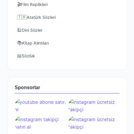
🎬
Film Replikleri
🇹🇷
Atatürk Sözleri
🕌
Dini Sözler
📚
Kitap Alıntıları
📖
Sözlük
Sponsorlar