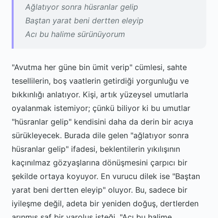
Ağlatıyor sonra hüsranlar gelip
Baştan yarat beni dertten eleyip
Acı bu halime sürünüyorum
"Avutma her güne bin ümit verip" cümlesi, sahte
tesellilerin, boş vaatlerin getirdiği yorgunluğu ve
bıkkınlığı anlatıyor. Kişi, artık yüzeysel umutlarla
oyalanmak istemiyor; çünkü biliyor ki bu umutlar
"hüsranlar gelip" kendisini daha da derin bir acıya
sürükleyecek. Burada dile gelen "ağlatıyor sonra
hüsranlar gelip" ifadesi, beklentilerin yıkılışının
kaçınılmaz gözyaşlarına dönüşmesini çarpıcı bir
şekilde ortaya koyuyor. En vurucu dilek ise "Baştan
yarat beni dertten eleyip" oluyor. Bu, sadece bir
iyileşme değil, adeta bir yeniden doğuş, dertlerden
arınmış saf bir varoluş isteği. "Acı bu halime