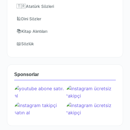
🇹🇷
Atatürk Sözleri
🕌
Dini Sözler
📚
Kitap Alıntıları
📖
Sözlük
Sponsorlar