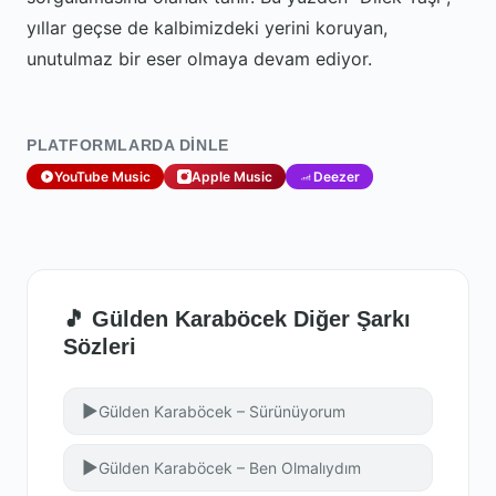
yıllar geçse de kalbimizdeki yerini koruyan,
unutulmaz bir eser olmaya devam ediyor.
PLATFORMLARDA DINLE
YouTube Music
Apple Music
Deezer
🎵 Gülden Karaböcek Diğer Şarkı
Sözleri
▶
Gülden Karaböcek – Sürünüyorum
▶
Gülden Karaböcek – Ben Olmalıydım