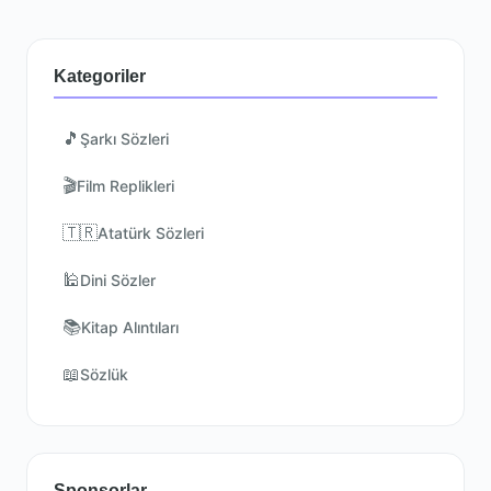
Kategoriler
🎵
Şarkı Sözleri
🎬
Film Replikleri
🇹🇷
Atatürk Sözleri
🕌
Dini Sözler
📚
Kitap Alıntıları
📖
Sözlük
Sponsorlar