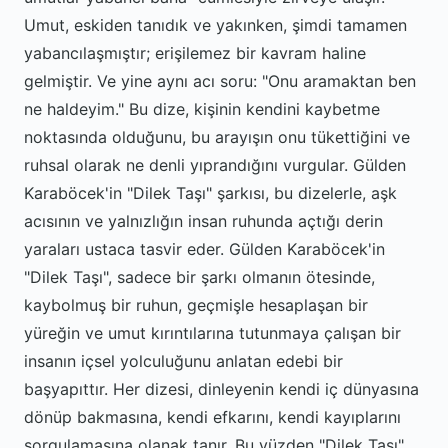
Umut, eskiden tanıdık ve yakınken, şimdi tamamen
yabancılaşmıştır; erişilemez bir kavram haline
gelmiştir. Ve yine aynı acı soru: "Onu aramaktan ben
ne haldeyim." Bu dize, kişinin kendini kaybetme
noktasında olduğunu, bu arayışın onu tükettiğini ve
ruhsal olarak ne denli yıprandığını vurgular. Gülden
Karaböcek'in "Dilek Taşı" şarkısı, bu dizelerle, aşk
acısının ve yalnızlığın insan ruhunda açtığı derin
yaraları ustaca tasvir eder. Gülden Karaböcek'in
"Dilek Taşı", sadece bir şarkı olmanın ötesinde,
kaybolmuş bir ruhun, geçmişle hesaplaşan bir
yüreğin ve umut kırıntılarına tutunmaya çalışan bir
insanın içsel yolculuğunu anlatan edebi bir
başyapıttır. Her dizesi, dinleyenin kendi iç dünyasına
dönüp bakmasına, kendi efkarını, kendi kayıplarını
sorgulamasına olanak tanır. Bu yüzden "Dilek Taşı",