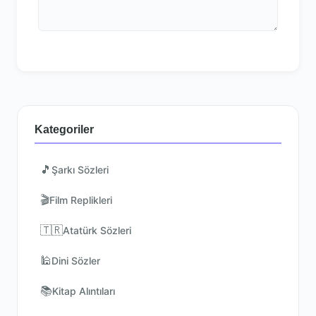
Kategoriler
🎵
Şarkı Sözleri
🎬
Film Replikleri
🇹🇷
Atatürk Sözleri
🕌
Dini Sözler
📚
Kitap Alıntıları