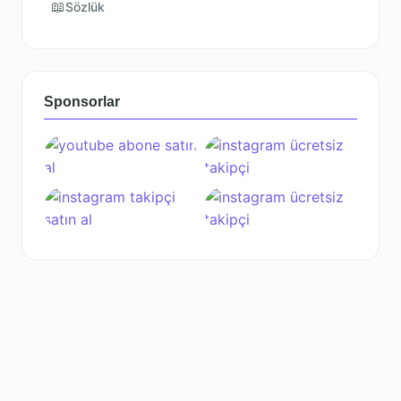
📖
Sözlük
Sponsorlar