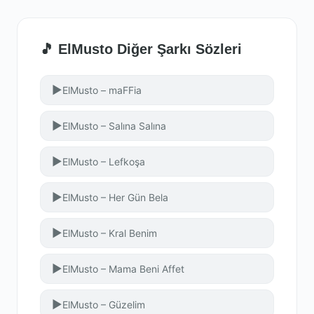
🎵 ElMusto Diğer Şarkı Sözleri
▶
ElMusto – maFFia
▶
ElMusto – Salına Salına
▶
ElMusto – Lefkoşa
▶
ElMusto – Her Gün Bela
▶
ElMusto – Kral Benim
▶
ElMusto – Mama Beni Affet
▶
ElMusto – Güzelim