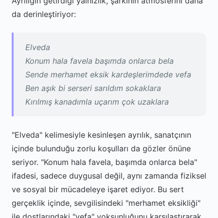
Ayrılığın getirdiği yalnızlık, şarkının atmosferini daha
da derinleştiriyor:
Elveda
Konum hala favela başımda onlarca bela
Sende merhamet eksik kardeşlerimdede vefa
Ben aşık bi serseri sarıldım sokaklara
Kırılmış kanadımla uçarım çok uzaklara
"Elveda" kelimesiyle kesinleşen ayrılık, sanatçının
içinde bulunduğu zorlu koşulları da gözler önüne
seriyor. "Konum hala favela, başımda onlarca bela"
ifadesi, sadece duygusal değil, aynı zamanda fiziksel
ve sosyal bir mücadeleye işaret ediyor. Bu sert
gerçeklik içinde, sevgilisindeki "merhamet eksikliği"
ile dostlarındaki "vefa" yoksunluğunu karşılaştırarak,