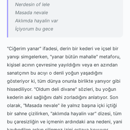
Nerdesin of lele
Masada nevale
Aklımda hayalin var
İçiyorum bu gece
"Ciğerim yanar" ifadesi, derin bir kederi ve içsel bir
yanışı simgelerken, "yanar bütün mahalle" metaforu,
kişisel acının çevresine yayıldığını veya en azından
sanatçının bu acıyı o denli yoğun yaşadığını
gösteriyor ki, tüm dünya onunla birlikte yanıyor gibi
hissediliyor. "Oldum deli divane" sözleri, bu yoğun
kederin akıl sağlığını dahi zorladığını anlatıyor. Son
olarak, "Masada nevale" ile yalnız başına içki içtiği
bir sahne çizilirken, "aklımda hayalin var" dizesi, tüm
bu çaresizliğin ve içmenin ardındaki ana nedeni, yani
kaybedilen aşkın silinmez izini ortaya koyuyor.