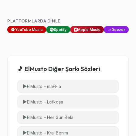
PLATFORMLARDA DINLE
YouTube Music
Spotify
Apple Music
Deezer
🎵 ElMusto Diğer Şarkı Sözleri
▶
ElMusto – maFFia
▶
ElMusto – Lefkoşa
▶
ElMusto – Her Gün Bela
▶
ElMusto – Kral Benim